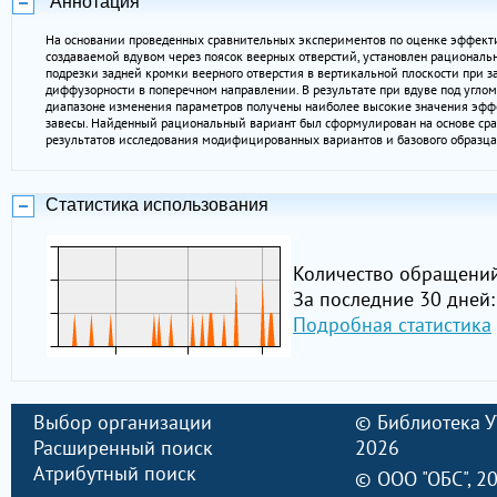
Аннотация
На основании проведенных сравнительных экспериментов по оценке эффекти
создаваемой вдувом через поясок веерных отверстий, установлен рационал
подрезки задней кромки веерного отверстия в вертикальной плоскости при з
диффузорности в поперечном направлении. В результате при вдуве под углом
диапазоне изменения параметров получены наиболее высокие значения эфф
завесы. Найденный рациональный вариант был сформулирован на основе сра
результатов исследования модифицированных вариантов и базового образца
Статистика использования
Количество обращений
За последние 30 дней:
Подробная статистика
Выбор организации
©
Библиотека 
Расширенный поиск
2026
Атрибутный поиск
©
ООО "ОБС"
, 2