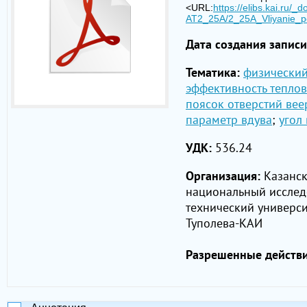
<URL:
https://elibs.kai.ru/_d
АТ2_25A/2_25A_Vliyanie_po
Дата создания записи
Тематика:
физический
эффективность тепло
поясок отверстий вее
параметр вдува
;
угол
УДК:
536.24
Организация:
Казанс
национальный исслед
технический университ
Туполева-КАИ
Разрешенные действи