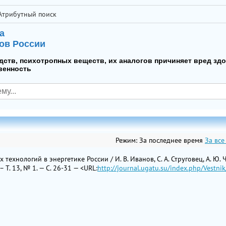
Атрибутный поиск
а
ов России
дств, психотропных веществ, их аналогов причиняет вред зд
венность
Режим:
За последнее время
За все
ехнологий в энергетике России / И. В. Иванов, С. А. Струговец, А. Ю. 
Т. 13, № 1. — С. 26-31 — <URL:
http://journal.ugatu.su/index.php/Vestni