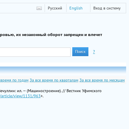
Русский
English
Вход в систему
оровью, их незаконный оборот запрещен и влечет
?
 время по годам
За все время по кварталам
За все время по месяцам
Чечуллин: ил. — (Машиностроение). // Вестник Уфимского
k/article/view/1131/963
>.