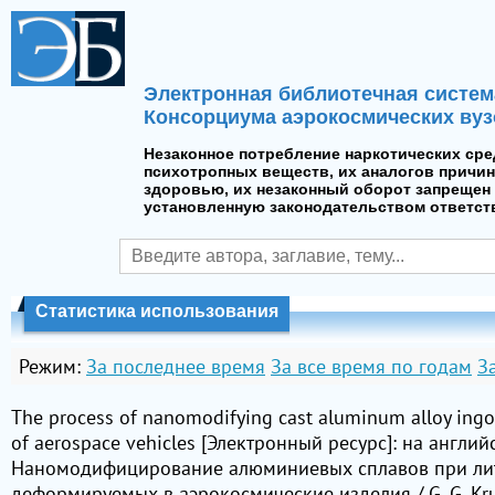
Электронная библиотечная систем
Консорциума аэрокосмических вуз
Незаконное потребление наркотических сре
психотропных веществ, их аналогов причин
здоровью, их незаконный оборот запрещен 
установленную законодательством ответст
Статистика использования
Режим:
За последнее время
За все время по годам
З
The process of nanomodifying cast aluminum alloy ing
of aerospace vehicles [Электронный ресурс]: на англи
Наномодифицирование алюминиевых сплавов при лит
деформируемых в аэрокосмические изделия / G. G. Krus