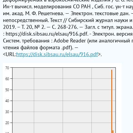
Ин-т вычисл. моделирования СО РАН , Сиб. гос. ун-т н
им. акад. М. Ф. Решетнева. — Электрон. текстовые дан. 
непосредственный. Текст // Сибирский журнал науки и
2019. – Т. 20, № 2. — C. 268-276. — Загл. с титул. экра
: https://disk.sibsau.ru/elsau/916.pdf. - Электрон. версия 
Систем. требования : Adobe Reader (или аналогичный 
чтения файлов формата .pdf). —
<URL:
https://disk.sibsau.ru/elsau/916.pdf
>.