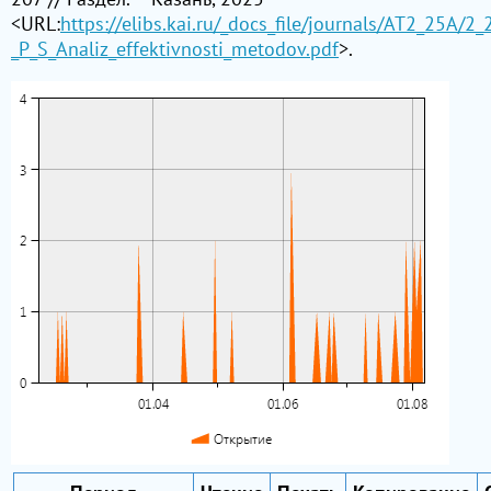
<URL:
https://elibs.kai.ru/_docs_file/journals/АТ2_25A/2
_P_S_Analiz_effektivnosti_metodov.pdf
>.