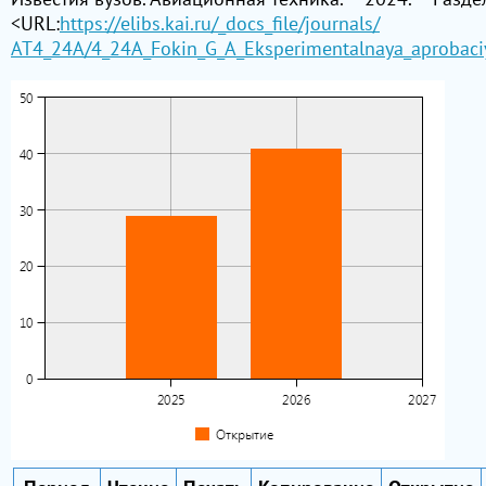
<URL:
https://elibs.kai.ru/_docs_file/journals/
АТ4_24A/4_24A_Fokin_G_A_Eksperimentalnaya_aprobaci