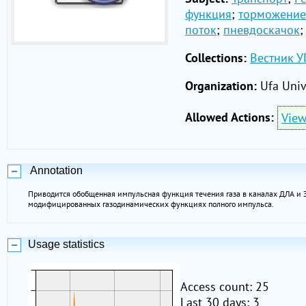
функция
;
торможение
поток
;
пневдоскачок
;
Collections:
Вестник У
Organization:
Ufa Univ
Allowed Actions:
Vie
Annotation
Приводится обобщенная импульсная функция течения газа в каналах ДЛА и 
модифицированных газодинамических функциях полного импульса.
Usage statistics
Access count: 25
Last 30 days: 3