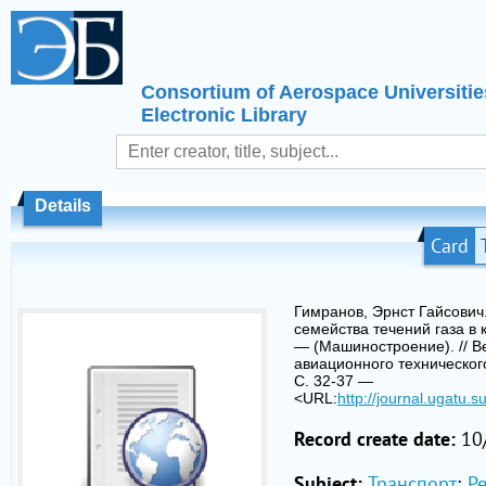
Consortium of Aerospace Universitie
Electronic Library
Details
Card
Гимранов, Эрнст Гайсови
семейства течений газа в к
— (Машиностроение). // В
авиационного технического
С. 32-37 —
<URL:
http://journal.ugatu.s
Record create date:
10
Subject:
Транспорт
;
Р