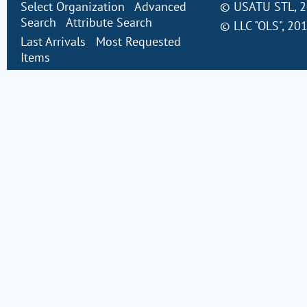
Select Organization
Advanced
©
USATU STL
, 
Search
Attribute Search
©
LLC "OLS"
, 20
Last Arrivals
Most Requested
Items