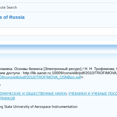
bute Search
s of Russia
аевна. Основы бизнеса [Электронный ресурс] / Н. Н. Трофимова; С
м доступа : http://lib.aanet.ru:10009/cons/elib/pdf/2010/TROFIMOVA_
10009/cons/elib/pdf/2010/TROFIMOVA_OSNBizn.pdf
>.
0
ОМИЧЕСКИЕ И ОБЩЕСТВЕННЫЕ НАУКИ
;
УЧЕБНИКИ И УЧЕБНЫЕ ПОС
УДНИКОВ
rg State University of Aerospace Instrumentation