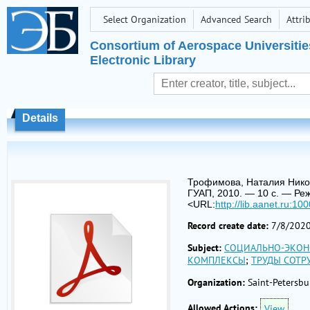
Select Organization
Advanced Search
Attri
Consortium of Aerospace Universitie
Electronic Library
Details
Трофимова, Наталия Никол
ГУАП, 2010. — 10 с. — Режи
<URL:
http://lib.aanet.ru:
Record create date:
7/8/202
Subject:
СОЦИАЛЬНО-ЭКОН
КОМПЛЕКСЫ
;
ТРУДЫ СОТР
Organization:
Saint-Petersbu
Allowed Actions:
View