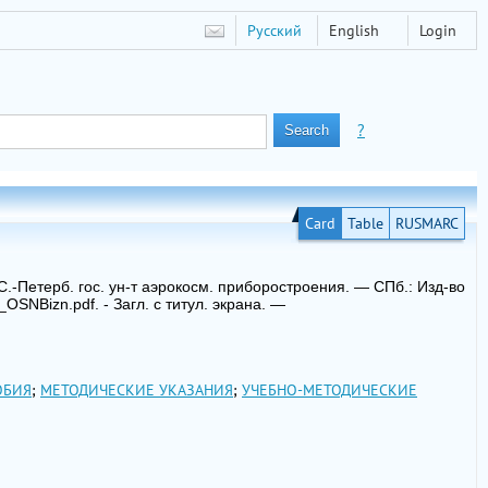
Русский
English
Login
?
Card
Table
RUSMARC
.-Петерб. гос. ун-т аэрокосм. приборостроения. — СПб.: Изд-во
OSNBizn.pdf. - Загл. с титул. экрана. —
ОБИЯ
;
МЕТОДИЧЕСКИЕ УКАЗАНИЯ
;
УЧЕБНО-МЕТОДИЧЕСКИЕ