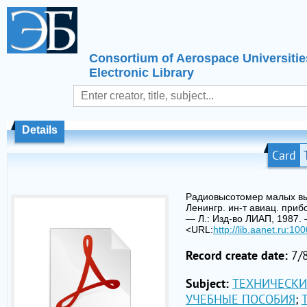
Consortium of Aerospace Universitie
Electronic Library
Details
Card
Радиовысотомер малых выс
Ленингр. ин-т авиац. прибо
— Л.: Изд-во ЛИАП, 1987. 
<URL:
http://lib.aanet.ru:1
Record create date:
7/
Subject:
ТЕХНИЧЕСКИ
УЧЕБНЫЕ ПОСОБИЯ
;