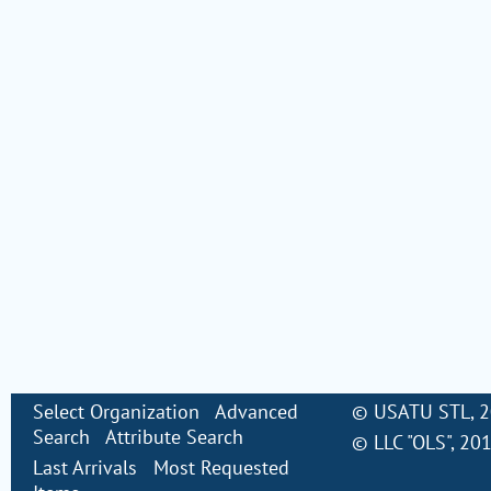
Select Organization
Advanced
©
USATU STL
, 
Search
Attribute Search
©
LLC "OLS"
, 20
Last Arrivals
Most Requested