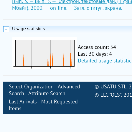
Вып. 3. — Вып. 3. — Электрон. текстовые дан. (1 фай
Мбайт), 2000. — on-line. — Загл. с титул. экрана.
Usage statistics
Access count: 54
Last 30 days: 4
Detailed usage statistic
Select Organization
Advanced
©
USATU STL
, 
Search
Attribute Search
©
LLC "OLS"
, 20
Last Arrivals
Most Requested
Items