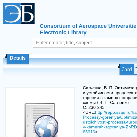
Consortium of Aerospace Universitie
Electronic Library
Details
Card
Савченко, В. П. Оптимиза
и устойчивости процесса 
горения в камерах сгоран
схемы / В. П. Савченко. — 
С. 230-243 —
<URL:
http://repo.ssau.ru/
Processy-goreniya/Optimizaci
ustoichivosti-processa-turb
v-kamerah-sgoraniya-ZhRD
65616
>.