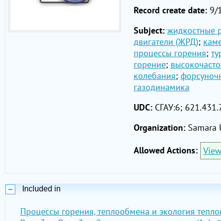
Record create date:
9/
Subject:
жидкостные 
двигатели (ЖРД)
;
кам
процессы горения
;
ту
горение
;
высокочасто
колебания
;
форсуноч
газодинамика
UDC:
СГАУ:6;
621.431.
Organization:
Samara U
Allowed Actions:
Vie
Included in
Процессы горения, теплообмена и экология тепло