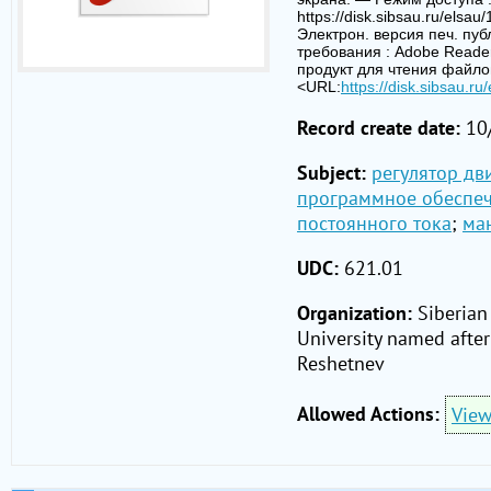
https://disk.sibsau.ru/elsau/
Электрон. версия печ. публ
требования : Adobe Reade
продукт для чтения файло
<URL:
https://disk.sibsau.ru
Record create date:
10
Subject:
регулятор дв
программное обеспе
постоянного тока
;
ма
UDC:
621.01
Organization:
Siberian
University named after
Reshetnev
Allowed Actions:
Vie