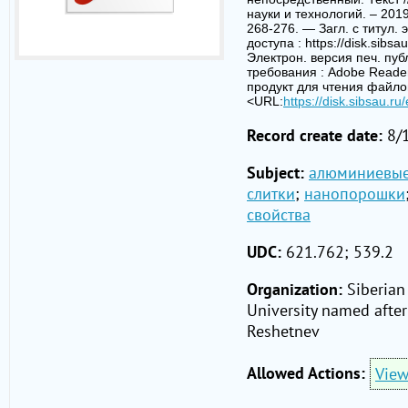
науки и технологий. – 2019
268-276. — Загл. с титул.
доступа : https://disk.sibsau
Электрон. версия печ. публ
требования : Adobe Reade
продукт для чтения файло
<URL:
https://disk.sibsau.ru
Record create date:
8/
Subject:
алюминиевые
слитки
;
нанопорошки
свойства
UDC:
621.762;
539.2
Organization:
Siberian
University named after
Reshetnev
Allowed Actions:
Vie