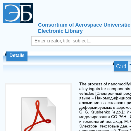
Consortium of Aerospace Universitie
Electronic Library
Details
Card
The process of nanomodify
alloy ingots for components
vehicles [Электронный рес
языке = Наномодифициро
алюминиевых сплавов при 
деформируемых в аэрокос
G. G. Krushenko [и др.].; И
моделирования СО РАН , Си
и технологий им. акад. М.
Электрон. текстовые дан.
непосредственный. Текст 