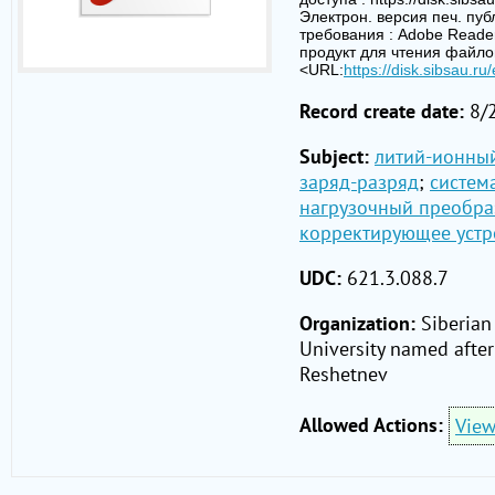
Электрон. версия печ. публ
требования : Adobe Reade
продукт для чтения файло
<URL:
https://disk.sibsau.ru
Record create date:
8/
Subject:
литий-ионны
заряд-разряд
;
систем
нагрузочный преобра
корректирующее устр
UDC:
621.3.088.7
Organization:
Siberian
University named after
Reshetnev
Allowed Actions:
Vie