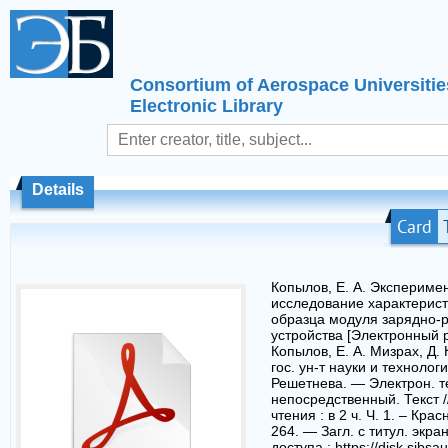
Consortium of Aerospace Universitie
Electronic Library
Details
Card
Копылов, Е. А. Экспериме
исследование характерист
образца модуля зарядно-
устройства [Электронный ре
Копылов, Е. А. Мизрах, Д. 
гос. ун-т науки и технологи
Решетнева. — Электрон. т
непосредственный. Текст 
чтения : в 2 ч. Ч. 1. – Кра
264. — Загл. с титул. экр
доступа : https://disk.sibsau