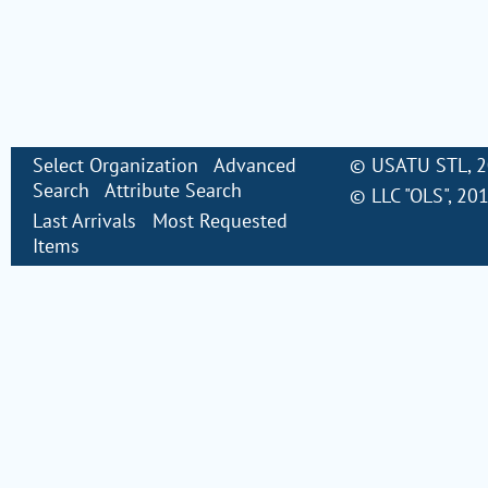
Select Organization
Advanced
©
USATU STL
, 
Search
Attribute Search
©
LLC "OLS"
, 20
Last Arrivals
Most Requested
Items