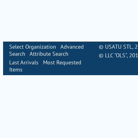
Select Organization
Advanced
©
USATU STL
, 
Search
Attribute Search
©
LLC "OLS"
, 20
Last Arrivals
Most Requested
Items