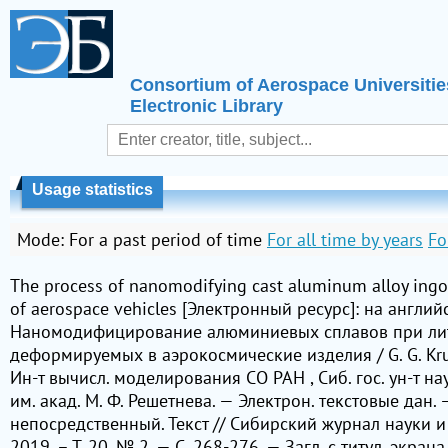
Consortium of Aerospace Universitie
Electronic Library
Usage statistics
Mode:
For a past period of time
For all time by years
Fo
The process of nanomodifying cast aluminum alloy ing
of aerospace vehicles [Электронный ресурс]: на англи
Наномодифицирование алюминиевых сплавов при лит
деформируемых в аэрокосмические изделия / G. G. Krus
Ин-т вычисл. моделирования СО РАН , Сиб. гос. ун-т н
им. акад. М. Ф. Решетнева. — Электрон. текстовые дан. 
непосредственный. Текст // Сибирский журнал науки и
2019. – Т. 20, № 2. — C. 268-276. — Загл. с титул. экра