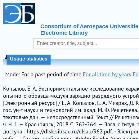
Consortium of Aerospace Universitie
Electronic Library
Usage statistics
Mode:
For a past period of time
For all time by years
Fo
Копылов, Е. А. Экспериментальное исследование хара
опытного образца модуля зарядно-разрядного устрой
[Электронный ресурс] / Е. А. Копылов, Е. А. Мизрах, Д. 
гос. ун-т науки и технологий им. акад. М. Ф. Решетнева
текстовые дан. — непосредственный. Текст // Решетневс
ч. Ч. 1. – Красноярск, 2018 C. 262-264. — Загл. с титул
доступа : https://disk.sibsau.ru/elsau/962.pdf. - Электро
публ. . - Систем. требования : Adobe Reader (или анал