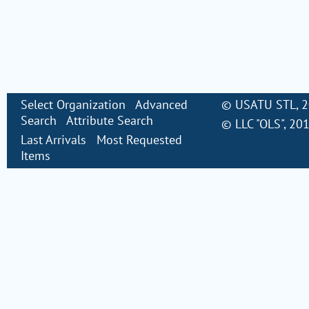
Select Organization
Advanced
©
USATU STL
, 
Search
Attribute Search
©
LLC "OLS"
, 20
Last Arrivals
Most Requested
Items