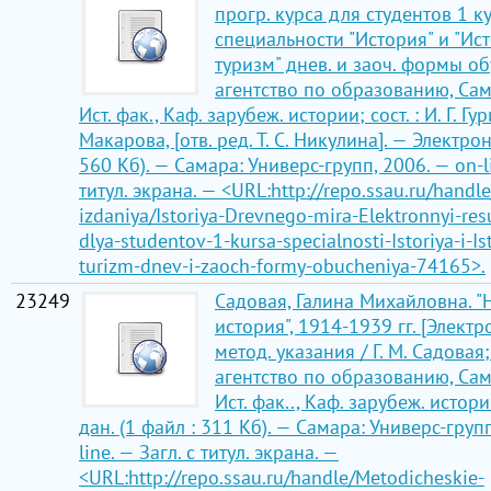
прогр. курса для студентов 1 к
специальности "История" и "Ист
туризм" днев. и заоч. формы об
агентство по образованию, Самар
Ист. фак., Каф. зарубеж. истории; сост. : И. Г. Гур
Макарова, [отв. ред. Т. С. Никулина]. — Электрон.
560 Кб). — Самара: Универс-групп, 2006. — on-li
титул. экрана. — <URL:http://repo.ssau.ru/handl
izdaniya/Istoriya-Drevnego-mira-Elektronnyi-res
dlya-studentov-1-kursa-specialnosti-Istoriya-i-Is
turizm-dnev-i-zaoch-formy-obucheniya-74165>.
23249
Садовая, Галина Михайловна. 
история", 1914-1939 гг. [Электр
метод. указания / Г. М. Садовая
агентство по образованию, Самар
Ист. фак.., Каф. зарубеж. истор
дан. (1 файл : 311 Кб). — Самара: Универс-групп
line. — Загл. с титул. экрана. —
<URL:http://repo.ssau.ru/handle/Metodicheskie-