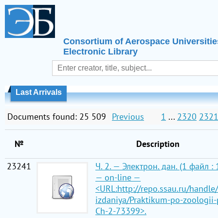
Consortium of Aerospace Universitie
Electronic Library
Last Arrivals
Documents found: 25 509
Previous
1
...
2320
232
№
Description
23241
Ч. 2. — Электрон. дан. (1 файл :
— on-line —
<URL:http://repo.ssau.ru/handle
izdaniya/Praktikum-po-zoologii
Ch-2-73399>.