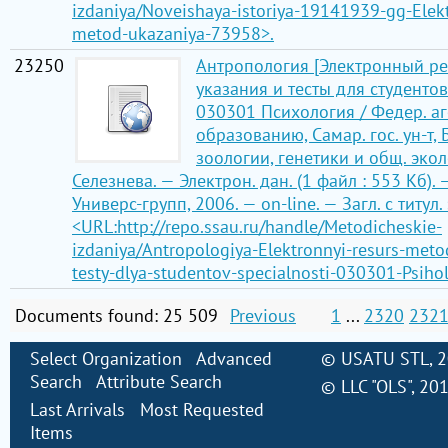
izdaniya/Noveishaya-istoriya-19141939-gg-Elekt
metod-ukazaniya-73958>.
23250
Антропология [Электронный рес
указания и тесты для студенто
030301 Психология / Федер. аг
образованию, Самар. гос. ун-т, 
зоологии, генетики и общ. эколог
Селезнева. — Электрон. дан. (1 файл : 553 Кб).
Универс-групп, 2006. — on-line. — Загл. с титул.
<URL:http://repo.ssau.ru/handle/Metodicheskie-
izdaniya/Antropologiya-Elektronnyi-resurs-meto
testy-dlya-studentov-specialnosti-030301-Psiho
Documents found: 25 509
Previous
1
...
2320
232
Select Organization
Advanced
©
USATU STL
, 
Search
Attribute Search
©
LLC "OLS"
, 20
Last Arrivals
Most Requested
Items