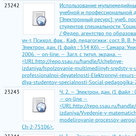
23242
Использование мультимедийных
учебной и профессиональной д
[Электронный ресурс]: учеб. по
студентов специальности "Соци
/ Федер. агентство по образова
ун-т, Психол. фак., Каф. педагогики; сост. В. В.
Электрон. дан. (1 файл : 534 Кб). — Самара: Ун
2006. — on-line. — Загл. с титул. экрана. —
<URL:http://repo.ssau.ru/handle/Uchebnye-
izdaniya/Ispolzovanie-multimediinyh-sredstv-v-
professionalnoi-deyatelnosti-Elektronnyi-resurs
dlya-studentov-specialnosti-Social-pedagogika
23243
Ч. 2. — Электрон. дан. (1 файл : 
— on-line —
<URL:http://repo.ssau.ru/handl
izdaniya/Vvedenie-v-matematic
modelirovanie-processov-aerog
Ch-2-75106>.