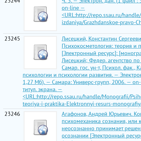
23244
Ч. 3. — Электрон. дан. (1 файл :
on-line —
<URL:http://repo.ssau.ru/handle
izdaniya/Grazhdanskoe-pravo-C
23245
Лисецкий, Константин Сергееви
Психокосметология: теория и 
[Электронный ресурс]: [монограф
Лисецкий; Федер. агентство п
Самар. гос. ун-т, Психол. фак., 
психологии и психологии развития. — Электрон.
1,27 Мб). — Самара: Универс-групп, 2006. — on-l
титул. экрана. —
<URL:http://repo.ssau.ru/handle/Monografii/Psi
teoriya-i-praktika-Elektronnyi-resurs-monografi
23246
Агафонов, Андрей Юрьевич. Ко
психомеханика сознания, или 
неосознанно принимает решен
осознании [Электронный ресурс]