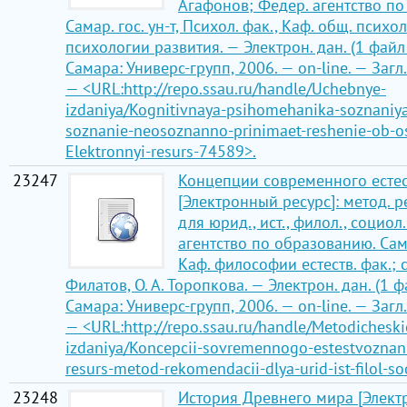
Агафонов; Федер. агентство п
Самар. гос. ун-т, Психол. фак., Каф. общ. психо
психологии развития. — Электрон. дан. (1 файл 
Самара: Универс-групп, 2006. — on-line. — Загл. 
— <URL:http://repo.ssau.ru/handle/Uchebnye-
izdaniya/Kognitivnaya-psihomehanika-soznaniya-
soznanie-neosoznanno-prinimaet-reshenie-ob-o
Elektronnyi-resurs-74589>.
23247
Концепции современного есте
[Электронный ресурс]: метод. 
для юрид., ист., филол., социол.
агентство по образованию. Самар
Каф. философии естеств. фак.; сос
Филатов, О. А. Торопкова. — Электрон. дан. (1 ф
Самара: Универс-групп, 2006. — on-line. — Загл. 
— <URL:http://repo.ssau.ru/handle/Metodicheski
izdaniya/Koncepcii-sovremennogo-estestvoznani
resurs-metod-rekomendacii-dlya-urid-ist-filol-so
23248
История Древнего мира [Элект