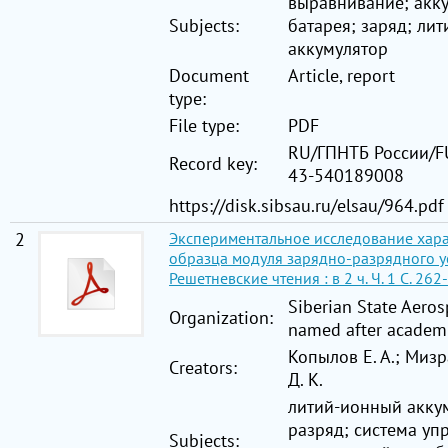
выравнивание; акк
Subjects:
батарея; заряд; ли
аккумулятор
Document
Article, report
type:
File type:
PDF
RU/ГПНТБ России/F
Record key:
43-540189008
https://disk.sibsau.ru/elsau/964.pdf
2
Экспериментальное исследование хар
образца модуля зарядно-разрядного ус
Решетневские чтения : в 2 ч. Ч. 1 C. 262
Siberian State Aeros
Organization:
named after academi
Копылов Е. А.; Мизр
Creators:
Д. К.
литий-ионный аккум
разряд; система уп
Subjects: