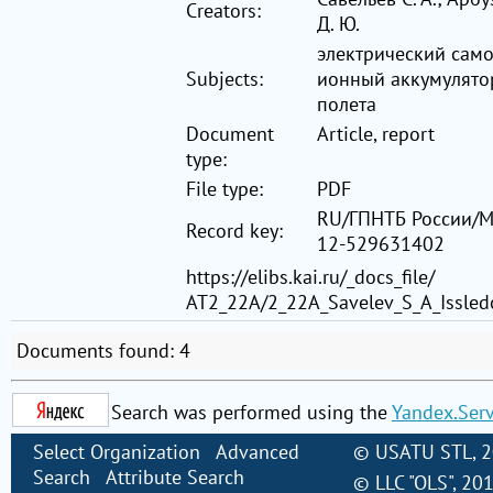
Creators:
Д. Ю.
электрический само
Subjects:
ионный аккумулятор
полета
Document
Article, report
type:
File type:
PDF
RU/ГПНТБ России/M
Record key:
12-529631402
https://elibs.kai.ru/_docs_file/
АТ2_22A/2_22A_Savelev_S_A_Issledo
Documents found: 4
Search was performed using the
Yandex.Ser
Select Organization
Advanced
©
USATU STL
, 
Search
Attribute Search
©
LLC "OLS"
, 20