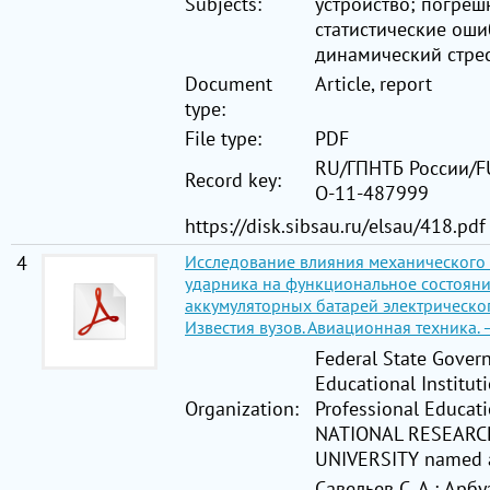
Subjects:
устройство; погреш
статистические оши
динамический стрес
Document
Article, report
type:
File type:
PDF
RU/ГПНТБ России/FU
Record key:
О-11-487999
https://disk.sibsau.ru/elsau/418.pdf
4
Исследование влияния механического
ударника на функциональное состоян
аккумуляторных батарей электрическог
Известия вузов. Авиационная техника. –
Federal State Gove
Educational Institut
Organization:
Professional Educa
NATIONAL RESEARC
UNIVERSITY named a
Савельев С. А.; Арбу