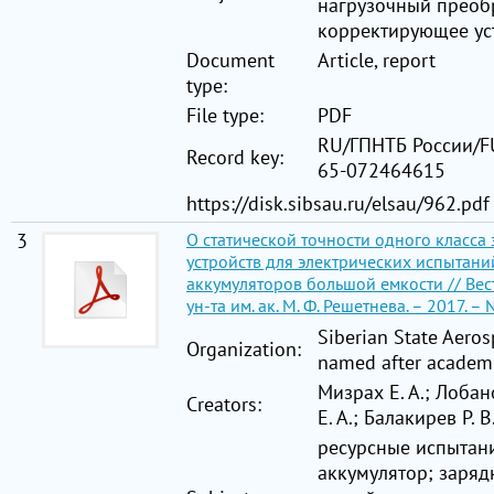
нагрузочный преоб
корректирующее ус
Document
Article, report
type:
File type:
PDF
RU/ГПНТБ России/FU
Record key:
65-072464615
https://disk.sibsau.ru/elsau/962.pdf
3
О статической точности одного класс
устройств для электрических испытан
аккумуляторов большой емкости // Вестн
ун-та им. ак. М. Ф. Решетнева. – 2017. – 
Siberian State Aeros
Organization:
named after academi
Мизрах Е. А.; Лобан
Creators:
Е. А.; Балакирев Р. В
ресурсные испытан
аккумулятор; заря