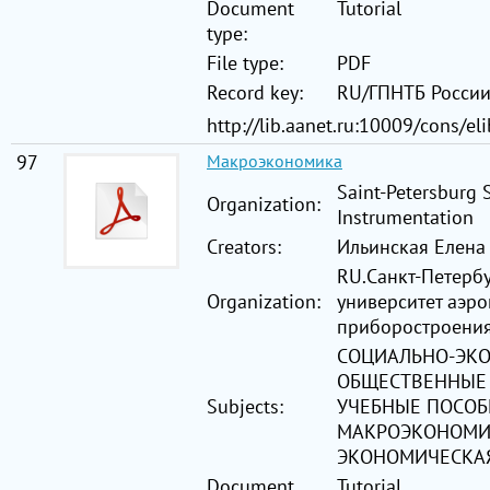
Document
Tutorial
type:
File type:
PDF
Record key:
RU/ГПНТБ Росси
http://lib.aanet.ru:10009/cons/el
97
Макроэкономика
Saint-Petersburg 
Organization:
Instrumentation
Creators:
Ильинская Елена
RU.Санкт-Петерб
Organization:
университет аэр
приборостроени
СОЦИАЛЬНО-ЭК
ОБЩЕСТВЕННЫЕ 
Subjects:
УЧЕБНЫЕ ПОСОБ
МАКРОЭКОНОМИЧ
ЭКОНОМИЧЕСКА
Document
Tutorial