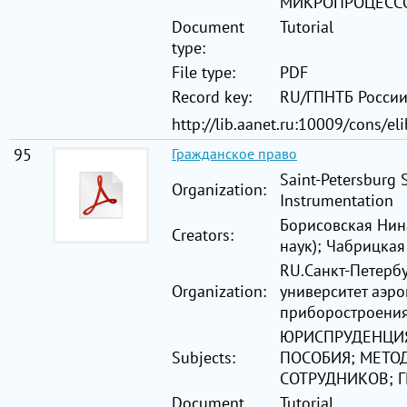
МИКРОПРОЦЕСС
Document
Tutorial
type:
File type:
PDF
Record key:
RU/ГПНТБ Росси
http://lib.aanet.ru:10009/cons/e
95
Гражданское право
Saint-Petersburg 
Organization:
Instrumentation
Борисовская Нина
Creators:
наук); Чабрицкая
RU.Санкт-Петерб
Organization:
университет аэр
приборостроени
ЮРИСПРУДЕНЦИЯ
Subjects:
ПОСОБИЯ; МЕТО
СОТРУДНИКОВ; 
Document
Tutorial