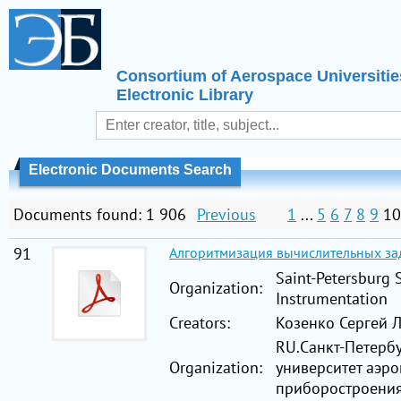
Consortium of Aerospace Universitie
Electronic Library
Electronic Documents Search
Documents found: 1 906
Previous
1
...
5
6
7
8
9
10
91
Алгоритмизация вычислительных за
Saint-Petersburg 
Organization:
Instrumentation
Creators:
Козенко Сергей Л
RU.Санкт-Петерб
Organization:
университет аэр
приборостроени