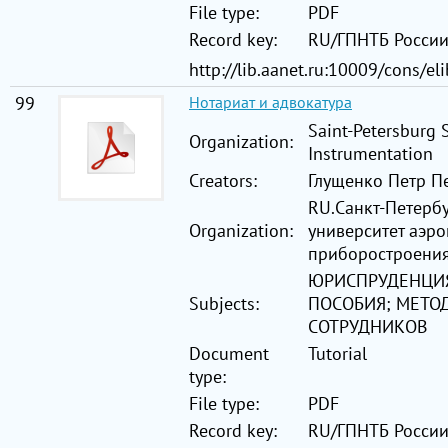
File type:
PDF
Record key:
RU/ГПНТБ Росси
http://lib.aanet.ru:10009/cons/el
99
Нотариат и адвокатура
Saint-Petersburg 
Organization:
Instrumentation
Creators:
Глущенко Петр Пе
RU.Санкт-Петерб
Organization:
университет аэр
приборостроени
ЮРИСПРУДЕНЦИЯ
Subjects:
ПОСОБИЯ; МЕТО
СОТРУДНИКОВ
Document
Tutorial
type:
File type:
PDF
Record key:
RU/ГПНТБ Росси