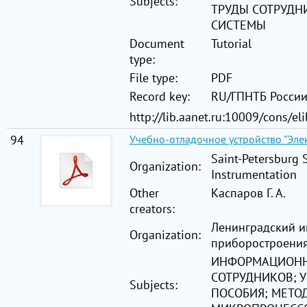
Subjects:
ТРУДЫ СОТРУДН
СИСТЕМЫ
Document
Tutorial
type:
File type:
PDF
Record key:
RU/ГПНТБ Росси
http://lib.aanet.ru:10009/cons/e
94
Учебно-отладочное устройство "Эле
Saint-Petersburg 
Organization:
Instrumentation
Other
Каспаров Г. А.
creators:
Ленинградский и
Organization:
приборостроени
ИНФОРМАЦИОНН
СОТРУДНИКОВ; 
Subjects:
ПОСОБИЯ; МЕТО