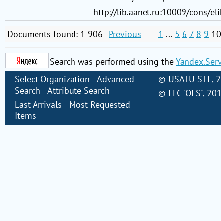
http://lib.aanet.ru:10009/cons/e
Documents found: 1 906
Previous
1
...
5
6
7
8
9
10
Search was performed using the
Yandex.Ser
Select Organization
Advanced
©
USATU STL
, 
Search
Attribute Search
©
LLC "OLS"
, 20
Last Arrivals
Most Requested
Items