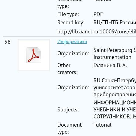
type:
File type:
PDF
Record key:
RU/ГПНТБ Росси
http://lib.aanet.ru:10009/cons/el
98
Информатика
Saint-Petersburg 
Organization:
Instrumentation
Other
Галанина В. А.
creators:
RU.Санкт-Петерб
Organization:
университет аэр
приборостроени
ИНФОРМАЦИОНН
Subjects:
УЧЕБНИКИ И УЧ
СОТРУДНИКОВ; 
Document
Tutorial
type: