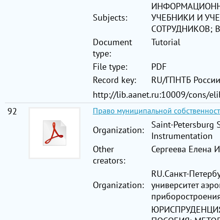
ИНФОРМАЦИОНН
Subjects:
УЧЕБНИКИ И УЧ
СОТРУДНИКОВ; 
Document
Tutorial
type:
File type:
PDF
Record key:
RU/ГПНТБ Росси
http://lib.aanet.ru:10009/cons/e
92
Право муниципальной собственнос
Saint-Petersburg 
Organization:
Instrumentation
Other
Сергеева Елена И
creators:
RU.Санкт-Петерб
Organization:
университет аэр
приборостроени
ЮРИСПРУДЕНЦИЯ