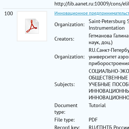
http://lib.aanet.ru:10009/cons/e
100
Инновационное предпринимательс
Saint-Petersburg 
Organization:
Instrumentation
Гетманова Галина
Creators:
наук, доц.)
RU.Санкт-Петерб
Organization:
университет аэр
приборостроени
СОЦИАЛЬНО-ЭК
ОБЩЕСТВЕННЫЕ 
Subjects:
УЧЕБНЫЕ ПОСОБ
ИННОВАЦИОННЫ
ИННОВАЦИОННО
Document
Tutorial
type:
File type:
PDF
Record key:
RU/ГПНТБ Росси