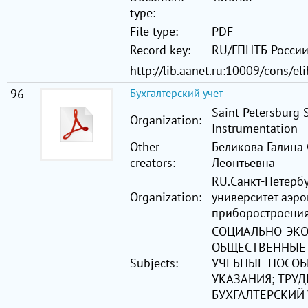
type:
File type:
PDF
Record key:
RU/ГПНТБ Росси
http://lib.aanet.ru:10009/cons/e
96
Бухгалтерский учет
Saint-Petersburg 
Organization:
Instrumentation
Other
Беликова Галина 
creators:
Леонтьевна
RU.Санкт-Петерб
Organization:
университет аэр
приборостроени
СОЦИАЛЬНО-ЭК
ОБЩЕСТВЕННЫЕ 
Subjects:
УЧЕБНЫЕ ПОСОБ
УКАЗАНИЯ; ТРУ
БУХГАЛТЕРСКИЙ 