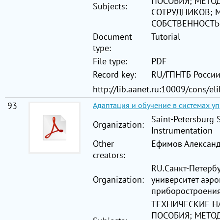
ПОСОБИЯ; МЕТО
Subjects:
СОТРУДНИКОВ; 
СОБСТВЕННОСТЬ
Document
Tutorial
type:
File type:
PDF
Record key:
RU/ГПНТБ Росси
http://lib.aanet.ru:10009/cons/e
93
Адаптация и обучение в системах у
Saint-Petersburg 
Organization:
Instrumentation
Other
Ефимов Александ
creators:
RU.Санкт-Петерб
Organization:
университет аэр
приборостроени
ТЕХНИЧЕСКИЕ Н
ПОСОБИЯ; МЕТО