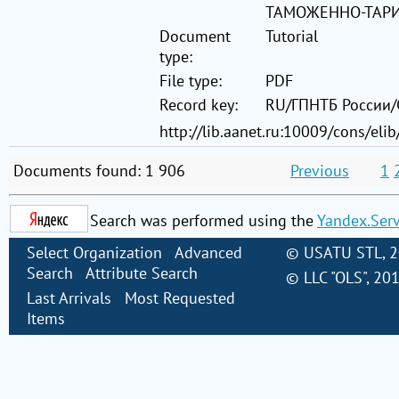
ТАМОЖЕННО-ТАР
Document
Tutorial
type:
File type:
PDF
Record key:
RU/ГПНТБ России
http://lib.aanet.ru:10009/cons/eli
Documents found: 1 906
Previous
1
Search was performed using the
Yandex.Ser
Select Organization
Advanced
©
USATU STL
, 
Search
Attribute Search
©
LLC "OLS"
, 20
Last Arrivals
Most Requested
Items