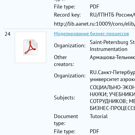
File type:
PDF
Record key:
RU/ГПНТБ России
http://lib.aanet.ru:10009/cons/el
24
Моделирование бизнес-процессов
Saint-Petersburg St
Organization:
Instrumentation
Other
Армашова-Тельник 
creators:
RU.Санкт-Петербу
Organization:
университет аэро
СОЦИАЛЬНО-ЭКО
НАУКИ; УЧЕБНИКИ
Subjects:
СОТРУДНИКОВ; М
БИЗНЕС-ПРОЦЕСС
Document
Tutorial
type:
File type:
PDF