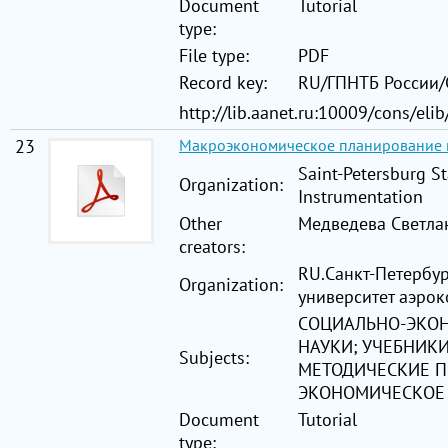
Document
Tutorial
type:
File type:
PDF
Record key:
RU/ГПНТБ России
http://lib.aanet.ru:10009/cons/eli
23
Макроэкономическое планирование 
Saint-Petersburg St
Organization:
Instrumentation
Other
Медведева Светлан
creators:
RU.Санкт-Петербу
Organization:
университет аэро
СОЦИАЛЬНО-ЭКО
НАУКИ; УЧЕБНИКИ
Subjects:
МЕТОДИЧЕСКИЕ П
ЭКОНОМИЧЕСКОЕ
Document
Tutorial
type: