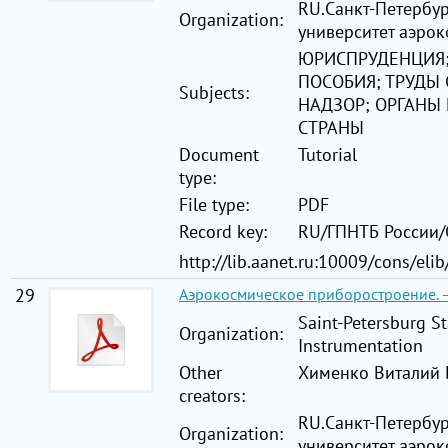
RU.Санкт-Петербу
Organization:
университет аэро
ЮРИСПРУДЕНЦИЯ;
ПОСОБИЯ; ТРУДЫ
Subjects:
НАДЗОР; ОРГАНЫ
СТРАНЫ
Document
Tutorial
type:
File type:
PDF
Record key:
RU/ГПНТБ России
http://lib.aanet.ru:10009/cons/eli
29
Аэрокосмическое приборостроение. –
Saint-Petersburg St
Organization:
Instrumentation
Other
Хименко Виталий 
creators:
RU.Санкт-Петербу
Organization:
университет аэро