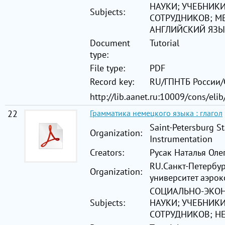
НАУКИ; УЧЕБНИКИ
Subjects:
СОТРУДНИКОВ; М
АНГЛИЙСКИЙ ЯЗ
Document
Tutorial
type:
File type:
PDF
Record key:
RU/ГПНТБ России
http://lib.aanet.ru:10009/cons/el
22
Грамматика немецкого языка : глагол
Saint-Petersburg St
Organization:
Instrumentation
Creators:
Русак Наталья Олег
RU.Санкт-Петербу
Organization:
университет аэро
СОЦИАЛЬНО-ЭКО
Subjects:
НАУКИ; УЧЕБНИКИ
СОТРУДНИКОВ; Н