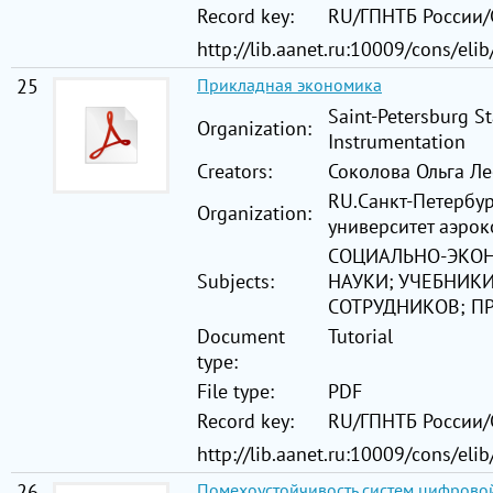
Record key:
RU/ГПНТБ России
http://lib.aanet.ru:10009/cons/el
25
Прикладная экономика
Saint-Petersburg St
Organization:
Instrumentation
Creators:
Соколова Ольга Л
RU.Санкт-Петербу
Organization:
университет аэро
СОЦИАЛЬНО-ЭКО
Subjects:
НАУКИ; УЧЕБНИКИ
СОТРУДНИКОВ; П
Document
Tutorial
type:
File type:
PDF
Record key:
RU/ГПНТБ России
http://lib.aanet.ru:10009/cons/el
26
Помехоустойчивость систем цифровой