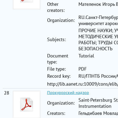
Other
Мателенок Игорь В
creators:
RU.Санкт-Петербу
Organization:
университет аэро
ПРОЧИЕ НАУКИ; У
МЕТОДИЧЕСКИЕ У
Subjects:
РАБОТЫ; ТРУДЫ 
БЕЗОПАСНОСТЬ
Document
Tutorial
type:
File type:
PDF
Record key:
RU/ГПНТБ России
http://lib.aanet.ru:10009/cons/el
28
Прокурорский надзор
Saint-Petersburg St
Organization:
Instrumentation
Creators:
Гельдибаев Мовлад