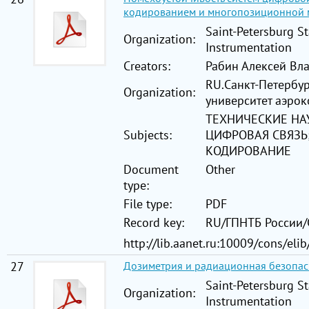
кодированием и многопозиционной 
Saint-Petersburg St
Organization:
Instrumentation
Creators:
Рабин Алексей Вла
RU.Санкт-Петербу
Organization:
университет аэро
ТЕХНИЧЕСКИЕ НА
Subjects:
ЦИФРОВАЯ СВЯЗЬ
КОДИРОВАНИЕ
Document
Other
type:
File type:
PDF
Record key:
RU/ГПНТБ России
http://lib.aanet.ru:10009/cons/eli
27
Дозиметрия и радиационная безопас
Saint-Petersburg St
Organization:
Instrumentation