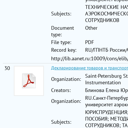
ТЕХНИЧЕСКИЕ НА
Subjects:
АЭРОКОСМИЧЕСКО
СОТРУДНИКОВ
Document
Other
type:
File type:
PDF
Record key:
RU/ГПНТБ России
http://lib.aanet.ru:10009/cons/el
30
Декларирование товаров и транспор
Saint-Petersburg St
Organization:
Instrumentation
Creators:
Блинова Елена Юрь
RU.Санкт-Петербу
Organization:
университет аэро
ЮРИСПРУДЕНЦИЯ;
ПОСОБИЯ; МЕТОД
Subjects:
СОТРУДНИКОВ; Т