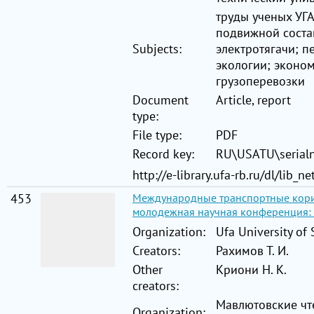
труды ученых УГА
подвижной соста
Subjects:
электротягачи; п
экологии; эконом
грузоперевозки
Document
Article, report
type:
File type:
PDF
Record key:
RU\USATU\serial
http://e-library.ufa-rb.ru/dl/lib
453
Международные транспортные корид
молодежная научная конференция: ма
Organization:
Ufa University of
Creators:
Рахимов Т. И.
Other
Криони Н. К.
creators:
Мавлютовские чт
Organization: