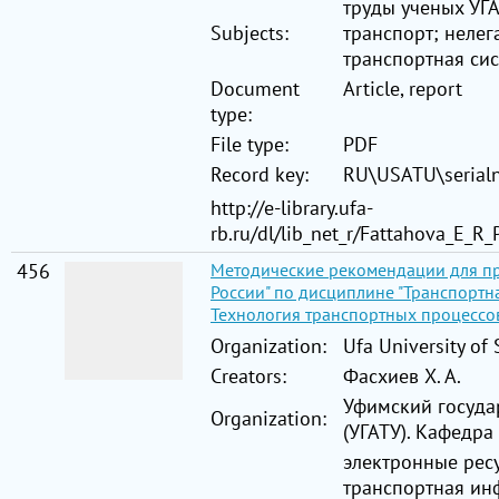
труды ученых УГА
Subjects:
транспорт; нелег
транспортная си
Document
Article, report
type:
File type:
PDF
Record key:
RU\USATU\serial
http://e-library.ufa-
rb.ru/dl/lib_net_r/Fattahova_E_R_
456
Методические рекомендации для п
России" по дисциплине "Транспортна
Технология транспортных процессо
Organization:
Ufa University of
Creators:
Фасхиев Х. А.
Уфимский госуда
Organization:
(УГАТУ). Кафедр
электронные рес
транспортная ин