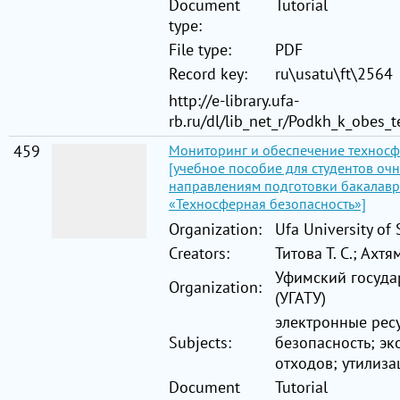
Document
Tutorial
type:
File type:
PDF
Record key:
ru\usatu\ft\2564
http://e-library.ufa-
rb.ru/dl/lib_net_r/Podkh_k_obes
459
Мониторинг и обеспечение техносф
[учебное пособие для студентов оч
направлениям подготовки бакалавров
«Техносферная безопасность»]
Organization:
Ufa University of
Creators:
Титова Т. С.; Ахтя
Уфимский госуда
Organization:
(УГАТУ)
электронные рес
Subjects:
безопасность; эк
отходов; утилиз
Document
Tutorial