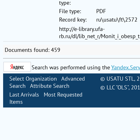
type:
File type:
PDF
Record key:
ru\usatu\ft\2572
http://e-library.ufa-
rb.ru/dl/lib_net_r/Monit_i_obesp
Documents found: 459
Search was performed using the
Yandex.Ser
Select Organization
Advanced
©
USATU STL
, 
Search
Attribute Search
©
LLC "OLS"
, 20
Last Arrivals
Most Requested
Items