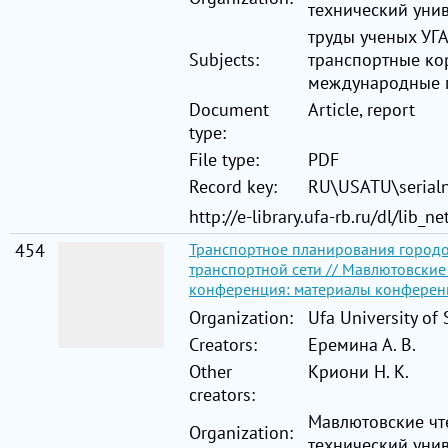
технический унив
труды ученых УГ
Subjects:
транспортные кор
международные п
Document
Article, report
type:
File type:
PDF
Record key:
RU\USATU\serial
http://e-library.ufa-rb.ru/dl/lib
454
Транспортное планирования городо
транспортной сети // Мавлютовские
конференция: материалы конференции:
Organization:
Ufa University of
Creators:
Еремина А. В.
Other
Криони Н. К.
creators:
Мавлютовские чт
Organization:
технический унив