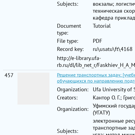
Subjects:
вокзалы; логисти
техническая ско
кафедра прикла
Document
Tutorial
type:
File type:
PDF
Record key:
ru\usatu\ft\4168
http://e-library.ufa-
rb.ru/dl/lib_net_r/Faskhiev_H_A
457
Решение транспортных задач: [учеб
обучающихся по направлению подго
Organization:
Ufa University of
Creators:
Кантор О. Г.; Григ
Уфимский госуда
Organization:
(УГАТУ)
электронные ресу
транспортные за
Subjects:
угла; метод мин