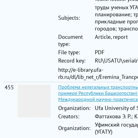
труды ученых УГА
планирование; тр
Subjects:
прикладные прог
городов; транспо
Document
Article, report
type:
File type:
PDF
Record key:
RU\USATU\serial
http://e-library.ufa-
rb.ru/dl/lib_net_r/Eremina_Tran
455
Проблема нелегальных транспортны
примере Республики Башкортостан) 
Международной научно-практичес
Organization:
Ufa University of
Creators:
Фаттахова Э. Р.; 
Уфимский госуда
Organization:
(УГАТУ)