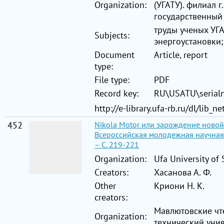
Organization:
(УГАТУ). филиал 
государственный
труды ученых УГА
Subjects:
энергоустановки
Document
Article, report
type:
File type:
PDF
Record key:
RU\USATU\serial
http://e-library.ufa-rb.ru/dl/lib
452
Nikola Motor или зарождение новой
Всероссийская молодежная научная 
– С. 219-221
Organization:
Ufa University of
Creators:
Хасанова А. Ф.
Other
Криони Н. К.
creators:
Мавлютовские чт
Organization:
технический унив