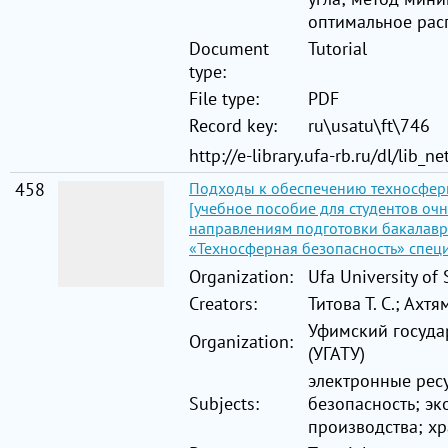
оптимальное рас
Document
Tutorial
type:
File type:
PDF
Record key:
ru\usatu\ft\746
http://e-library.ufa-rb.ru/dl/lib
458
Подходы к обеспечению техносферн
[учебное пособие для студентов оч
направлениям подготовки бакалавров
«Техносферная безопасность» специ
Organization:
Ufa University of
Creators:
Титова Т. С.; Ахтя
Уфимский госуда
Organization:
(УГАТУ)
электронные рес
Subjects:
безопасность; эк
производства; х