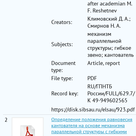
after academian M.
F. Reshetnev
Климовский Д. А.;
Creators:
Смирнов Н. А.
механизм
параллельной
Subjects:
структуры; гибкое
звено; кантователь
Document
Article, report
type:
File type:
PDF
RU/ГПНТБ
Record key:
России/FULL/629.7/
К 49-949602565
https://disk.sibsau.ru/elsau/923.pdf
2
Определение положения равновесия
кантователя на основе механизма
параллельной структуры с гибкими