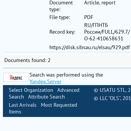
Document
Article, report
type:
File type:
PDF
RU/ГПНТБ
Record key:
России/FULL/629.7/
О-62-410658631
https://disk.sibsau.ru/elsau/929.pdf
Documents found: 2
Search was performed using the
Yandex.Server
Select Organization
Advanced
©
USATU STL
, 
Search
Attribute Search
©
LLC "OLS"
, 20
Last Arrivals
Most Requested
Items