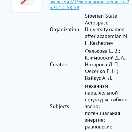
звеньями // Решетневские чтения : в 2
ч. Ч. 1 C. 58-59
Siberian State
Aerospace
Organization:
University named
after academian M.
F. Reshetnev
Фалькова Е. В.;
Климовский Д. А.;
Creators:
Назарова Л. П.;
Фесенко Е. Н.;
Вайкус А. Л.
механизм
параллельной
структуры; гибкое
Subjects:
звено;
потенциальная
энергия;
равновесие