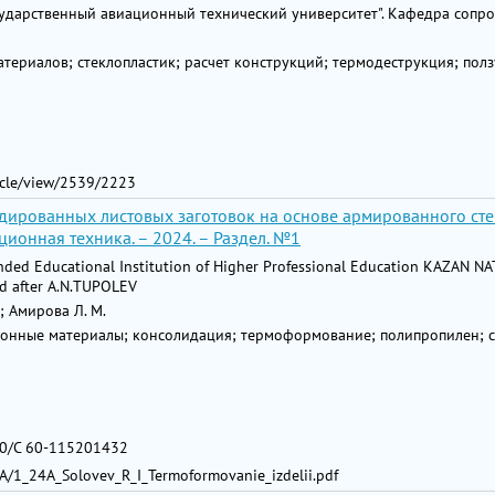
дарственный авиационный технический университет". Кафедра сопр
териалов; стеклопластик; расчет конструкций; термодеструкция; полз
ticle/view/2539/2223
дированных листовых заготовок на основе армированного ст
ционная техника. – 2024. – Раздел. №1
nded Educational Institution of Higher Professional Education KAZAN 
 after A.N.TUPOLEV
.; Амирова Л. М.
онные материалы; консолидация; термоформование; полипропилен; с
0/С 60-115201432
_24A/1_24A_Solovev_R_I_Termoformovanie_izdelii.pdf