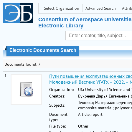
Select Organization
Advanced Search
Attri
Consortium of Aerospace Universitie
Electronic Library
Electronic Documents Search
Documents found: 7
1
Пути повышения эксплуатационных свой
Молодежный Вестник УГАТУ. – 2022. – №
Organization:
Ufa University of Science and
Creators:
Букреева Дарья Евгеньевна 
Техника; Материаловедение;
Subjects:
composite material; polymer m
Document
Article, report
type:
File type:
Other