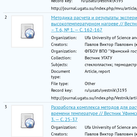
Record key:
ru\usatu\vestnik\4395
http://journal.ugatu.su/index.php/mvu/artic
2
Методика расчета и результаты экспер
высокотемпературном нагреве // Вестн
– Т. 6, № 1. — С. 162-167
Organization:
Ufa University of Science a
Creators:
Павлов Виктор Павлович (
Organization:
ФГБОУ ВПО "Уфимский госу
Collection:
Вестник УГАТУ
Subjects:
стеклопластик; термодестр
Document
Article, report
type:
File type:
Other
Record key:
ru\usatu\vestnik\3193
http://journal.ugatu.su/index.php/Vestnik/ar
3
Разработка комплекса методов для ра
времени температуре // Вестник Уфимск
3. — С. 25-37
Organization:
Ufa University of Science a
Creators:
Павлов Виктор Павлович (