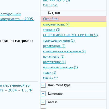
Вестник УГАТУ (3)
Full list >>>
Subjects
дностороннем
иверситета. – 2005.
Clear filter
стеклопластик (7)
техника (3)
СОПРОТИВЛЕНИЕ МАТЕРИАЛОВ (2)
термодеструкция (2)
отивления материалов
релаксация (2)
композитные материалы (2)
ползучесть (2)
растяжение (1)
прочность фланцев (1)
тальк (1)
Full list >>>
ой переменной во
Document type
 – 2004. – Т. 5, №
Language
Access