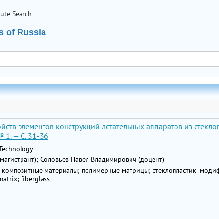
bute Search
s of Russia
ств элементов конструкций летательных аппаратов из стеклоп
 1. — С. 31-36
 Technology
(магистрант); Соловьев Павел Владимирович (доцент)
 композитные материалы; полимерные матрицы; стеклопластик; моди
atrix; fiberglass