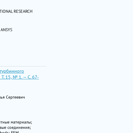
NATIONAL RESEARCH
; ANSYS
отурбинного
 15, № 1. — С. 67-
лья Сергеевич
итные материалы;
вые соединения;
thods; FEM