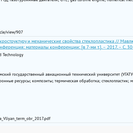
icle/view/907
роструктуру и механические свойства стеклопластика // Мавлю
еренция: материалы конференции: [в 7-ми т.]. – 2017. – С. 30
nd Technology
мский государственный авиационный технический университет (УГАТУ
ронные ресурсы; композиты; термическая обработка; стеклопластик; 
ova_Vliyan_term_obr_2017.pdf