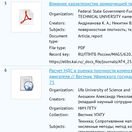
5
Влияние характеристик армирующей тка
Federal State Government-Fu
Organization:
TECHNICAL UNIVERSITY named
Creators:
Андрианова К. А.; Никитин В. 
Subjects:
поверхностная плотность; тк
Document
Article, report
type:
File type:
PDF
Record key:
RU/ГПНТБ России/MAG5/620.
https://elibs.kai.ru/_docs_file/journals/АТ4_
6
Расчет НДС и оценка прочности компо
двигателя // Вестник Уфимского государ
75
Organization:
Ufa University of Science and
Аношкин Александр Николаев
Creators:
(младший научный сотрудник
Organization:
НИЧ ПГТУ
Collection:
Вестник УГАТУ
Техника; Сопротивление ма
Subjects:
численные методы; метод к
стеклопластик; авиационные 