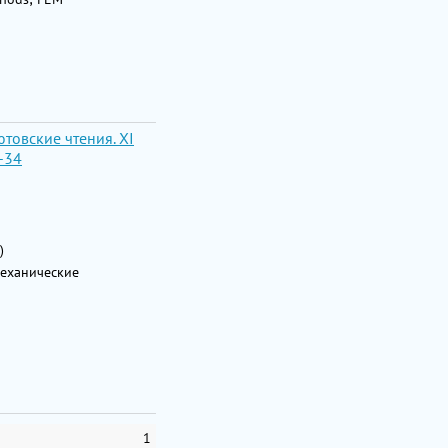
товские чтения. XI
-34
)
механические
1