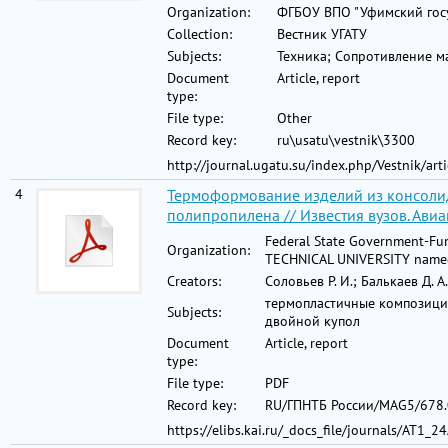
Organization:
ФГБОУ ВПО "Уфимский госу
Collection:
Вестник УГАТУ
Subjects:
Техника; Сопротивление ма
Document
Article, report
type:
File type:
Other
Record key:
ru\usatu\vestnik\3300
http://journal.ugatu.su/index.php/Vestnik/ar
4
Термоформование изделий из консоли
полипропилена // Известия вузов. Авиа
Federal State Government-Fu
Organization:
TECHNICAL UNIVERSITY named
Creators:
Соловьев Р. И.; Балькаев Д. А
термопластичные композици
Subjects:
двойной купол
Document
Article, report
type:
File type:
PDF
Record key:
RU/ГПНТБ России/MAG5/678.
https://elibs.kai.ru/_docs_file/journals/АТ1