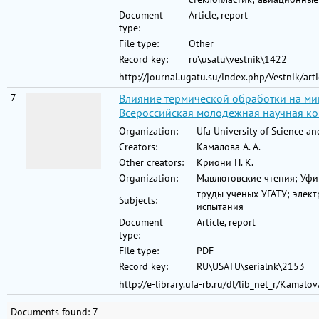
Document
Article, report
type:
File type:
Other
Record key:
ru\usatu\vestnik\1422
http://journal.ugatu.su/index.php/Vestnik/art
7
Влияние термической обработки на мик
Всероссийская молодежная научная конф
Organization:
Ufa University of Science a
Creators:
Камалова А. А.
Other creators:
Криони Н. К.
Organization:
Мавлютовские чтения; Уфи
труды ученых УГАТУ; элект
Subjects:
испытания
Document
Article, report
type:
File type:
PDF
Record key:
RU\USATU\serialnk\2153
http://e-library.ufa-rb.ru/dl/lib_net_r/Kamal
Documents found: 7