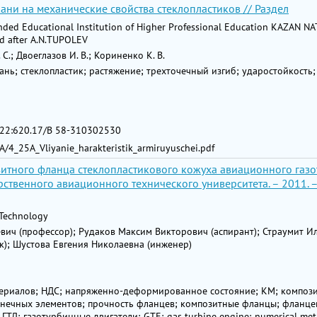
ни на механические свойства стеклопластиков // Раздел
nded Educational Institution of Higher Professional Education KAZAN 
 after A.N.TUPOLEV
С.; Двоеглазов И. В.; Кориненко К. В.
ань; стеклопластик; растяжение; трехточечный изгиб; ударостойкость
22:620.17/В 58-310302530
25A/4_25A_Vliyanie_harakteristik_armiruyuschei.pdf
зитного фланца стеклопластикового кожуха авиационного газ
ственного авиационного технического университета. – 2011. – Т.
 Technology
ич (профессор); Рудаков Максим Викторович (аспирант); Страумит И
); Шустова Евгения Николаевна (инженер)
териалов; НДС; напряженно-деформированное состояние; КМ; композ
онечных элементов; прочность фланцев; композитные фланцы; фланце
ГТД; газотурбинные двигатели; GTE; gas turbine engine; numerical me