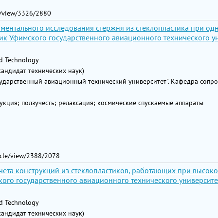
le/view/3326/2880
иментального исследования стержня из стеклопластика при о
ик Уфимского государственного авиационного технического ун
nd Technology
кандидат технических наук)
дарственный авиационный технический университет". Кафедра сопр
укция; ползучесть; релаксация; космические спускаемые аппараты
ticle/view/2388/2078
счета конструкций из стеклопластиков, работающих при высок
ого государственного авиационного технического университета.
nd Technology
кандидат технических наук)