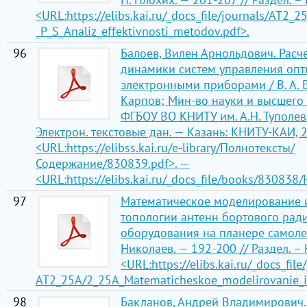
<URL:https://elibs.kai.ru/_docs_file/journals/АТ2_
_P_S_Analiz_effektivnosti_metodov.pdf>.
96
Балоев, Вилен Арнольдович. Расч
динамики систем управления опт
электронными приборами / В. А. Б
Карпов; Мин-во науки и высшего
ФГБОУ ВО КНИТУ им. А.Н. Туполев
Электрон. текстовые дан. — Казань: КНИТУ-КАИ, 2
<URL:https://elibss.kai.ru/e-library/Полнотексты/
Содержание/830839.pdf>. —
<URL:https://elibs.kai.ru/_docs_file/books/830838
97
Математическое моделирование
топологии антенн бортового рад
оборудования на планере самолета
Николаев. — 192-200 // Раздел. –
<URL:https://elibs.kai.ru/_docs_file
АТ2_25A/2_25A_Matematicheskoe_modelirovanie_ide
98
Бакланов, Андрей Владимирович