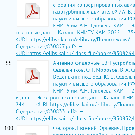
сгорания конвертированных ави
газотурбинных двигателей / А. В.
науки и высшего образования РФ
КНИТУ им. А.Н. Туполева-КАИ. — Э
текстовые дан. — Казань: КНИТУ-КАИ, 2025. — 354
<URL:https://elibss.kai.ru/e-library/Полнотексты/
Содержание/830827.pdf>. —
<URL:https://elibs.kai.ru/_docs_file/books/830826
99
Антенно-фидерные СВЧ-устройства
Седельников, О. Г. Морозов, В. А. С
Веденькин; под ред. Ю. Е. Седель
науки и высшего образования РФ
КНИТУ им. А.Н. Туполева-КАИ. — 2-
и доп. — Электрон. текстовые дан. — Казань: КНИ
244 с. — <URL:https://elibss.kai.ru/e-library/Полно
Содержание/830833.pdf>. —
<URL:https://elibs.kai.ru/_docs_file/books/830832
100
Федоров, Евгений Юрьевич. Про
электронных устройств с помощью