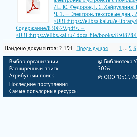
/ Е. Ю. Федоров, Г. С. Хайруллина:
Ч. 1. — Электрон. текстовые дан., 
<URL:https://elibss.kai.ru/e-librar
Содержание/830829.pdf>. —
<URL:https://elibs.kai.ru/_docs_file/books/830828
Найдено документов: 2 191
Предыдущая
1
...
5
6
Выбор организации
©
Библиотека 
Расширенный поиск
2026
Атрибутный поиск
©
ООО "ОБС"
, 2
Последние поступления
Самые популярные ресурсы