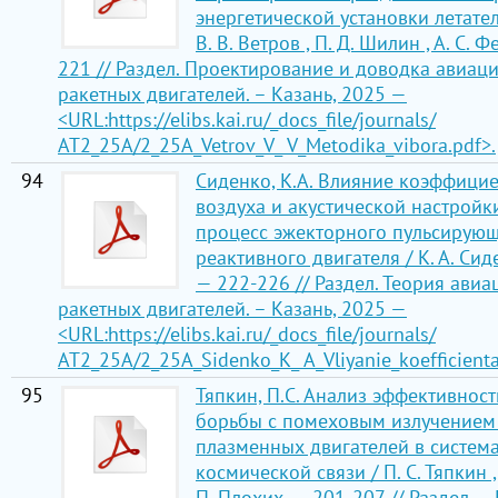
энергетической установки летател
В. В. Ветров , П. Д. Шилин , А. С. 
221 // Раздел. Проектирование и доводка авиац
ракетных двигателей. – Казань, 2025 —
<URL:https://elibs.kai.ru/_docs_file/journals/
АТ2_25A/2_25A_Vetrov_V_ V_Metodika_vibora.pdf>.
94
Сиденко, К.А. Влияние коэффици
воздуха и акустической настройк
процесс эжекторного пульсирую
реактивного двигателя / К. А. Сиде
— 222-226 // Раздел. Теория ави
ракетных двигателей. – Казань, 2025 —
<URL:https://elibs.kai.ru/_docs_file/journals/
АТ2_25A/2_25A_Sidenko_K_ A_Vliyanie_koefficienta
95
Тяпкин, П.С. Анализ эффективнос
борьбы с помеховым излучением
плазменных двигателей в систем
космической связи / П. С. Тяпкин , 
П. Плохих. — 201-207 // Раздел. –