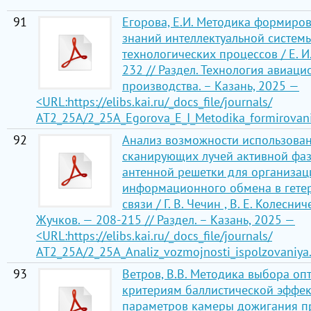
91
Егорова, Е.И. Методика формиро
знаний интеллектуальной систем
технологических процессов / Е. И
232 // Раздел. Технология авиаци
производства. – Казань, 2025 —
<URL:https://elibs.kai.ru/_docs_file/journals/
АТ2_25A/2_25A_Egorova_E_I_Metodika_formirovani
92
Анализ возможности использован
сканирующих лучей активной фа
антенной решетки для организац
информационного обмена в гете
связи / Г. В. Чечин , В. Е. Колесниче
Жучков. — 208-215 // Раздел. – Казань, 2025 —
<URL:https://elibs.kai.ru/_docs_file/journals/
АТ2_25A/2_25A_Analiz_vozmojnosti_ispolzovaniya.
93
Ветров, В.В. Методика выбора оп
критериям баллистической эффек
параметров камеры дожигания п