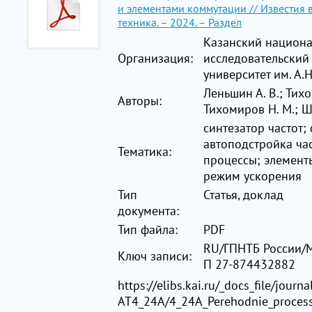
и элементами коммутации // Известия 
техника. – 2024. – Раздел
Казанский национ
Организация:
исследовательский
университет им. А.
Леньшин А. В.; Тихо
Авторы:
Тихомиров Н. М.; Ш
синтезатор частот;
автоподстройка ча
Тематика:
процессы; элемент
режим ускорения
Тип
Статья, доклад
документа:
Тип файла:
PDF
RU/ГПНТБ России/
Ключ записи:
П 27-874432882
https://elibs.kai.ru/_docs_file/journa
АТ4_24A/4_24A_Perehodnie_process