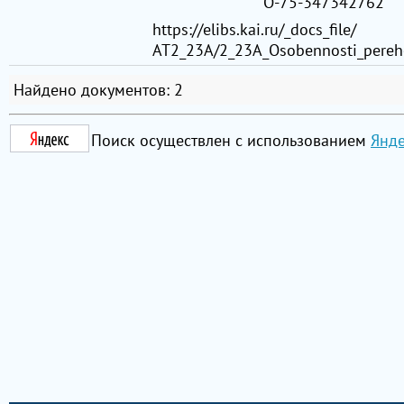
О-75-347342762
https://elibs.kai.ru/_docs_file/
АТ2_23A/2_23A_Osobennosti_pereh
Найдено документов: 2
Поиск осуществлен с использованием
Янде