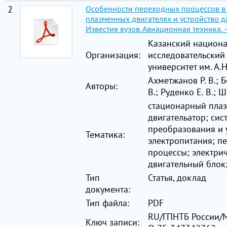
2
Особенности переходных процессов в
плазменных двигателях и устройство д
Известия вузов. Авиационная техника. –
Казанский национ
Организация:
исследовательский
университет им. А.
Ахметжанов Р. В.; Б
Авторы:
В.; Руденко Е. В.; Ш
стационарный пла
двигательатор; сис
преобразования и 
Тематика:
электропитания; п
процессы; электри
двигательный блок
Тип
Статья, доклад
документа:
Тип файла:
PDF
RU/ГПНТБ России/M
Ключ записи: