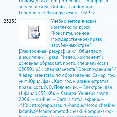
izdaniya/Praktikum-po-temam-Geographical-
survey-of-Great-Britain-i-London-and-
Londoners-Elektronnyi-resurs-74624>.
23235
Учебно-методический
комплекс по курсу
"Конституционное
(государственное) право
зарубежных стран"
[Электронный ресурс]: цикл "Общепроф.
дисциплины"; разд. "Федер. компонент";
основная образоват. прогр. специальности
030501.65 ; специальность "Юриспруденция" /
Федер. агентство по образованию, Самар. гос.
ун-т, Юрид. фак., Каф. гос. и административ.
права; сост. В. В. Полянский. — Электрон. дан.
(1 файл : 852 Кб). — Самара: Универс групп,
2006. — on-line. — Загл. с титул. экрана. —
<URL:http://repo.ssau.ru/handle/Metodicheskie-
izdaniya/Uchebnometodicheskii-kompleks-po-