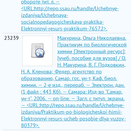
обороте тит. л. —
<URL:http://repo.ssau.ru/handle/Uchebnye-
izdaniya/Uchebnaya-
socialnopedagogicheskaya-praktika-
Elektronnyi-resurs-praktikum-76572>.
23239
Макурина, Ольга Николаевна.
Практикум по биологической
химии [Электронный ресурс]:
[учеб. пособие для вузов] / О.
Н. Макурина, В. Г. Подковкин,
Н. А. Кленова; Федер. агентство по
образованию, Самар. гос. ун-т, Каф. биол.
химии. — 2-е изд., перераб. — Электрон. дан.
(1 файл : 443 Кб). — Самара: Изд-во "Самар.
ун-т", 2006. — on-line. — Загл. с титул. экрана.
— <URL:http://repo.ssau.ru/handle/Uchebnye-
izdaniya/Praktikum-po-biologicheskoi-himii-
Elektronnyi-resurs-ucheb-posobie-dlya-vuzov-
80379>.