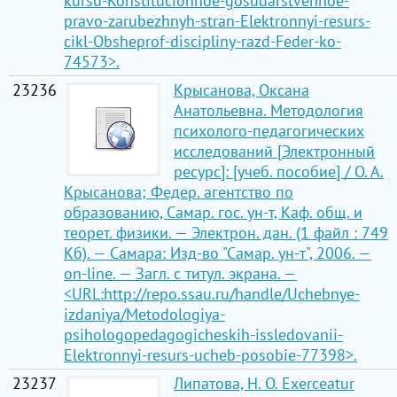
kursu-Konstitucionnoe-gosudarstvennoe-
pravo-zarubezhnyh-stran-Elektronnyi-resurs-
cikl-Obsheprof-discipliny-razd-Feder-ko-
74573>.
23236
Крысанова, Оксана
Анатольевна. Методология
психолого-педагогических
исследований [Электронный
ресурс]: [учеб. пособие] / О. А.
Крысанова; Федер. агентство по
образованию, Самар. гос. ун-т, Каф. общ. и
теорет. физики. — Электрон. дан. (1 файл : 749
Кб). — Самара: Изд-во "Самар. ун-т", 2006. —
on-line. — Загл. с титул. экрана. —
<URL:http://repo.ssau.ru/handle/Uchebnye-
izdaniya/Metodologiya-
psihologopedagogicheskih-issledovanii-
Elektronnyi-resurs-ucheb-posobie-77398>.
23237
Липатова, Н. О. Exerceatur