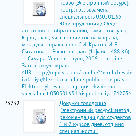
право [Электронный ресурс]:
прогр. гос. экзамена
специальность 030501.65
Юриспруденция / Федер.
агентство по образованию, Самар. гос. ун-т,
Юрид. фак., Каф. теории гос-ва и права,
междунар. права; сост. С.И. Красов, И. В.
Очкасова. — Электрон. дан. (1 файл : 488 Кб).
— Самара: Универс групп, 2006. — on-line. —
Загл. с титул. экрана. —
<URL:http://repo.ssau.ru/handle/Metodicheskie-
izdaniya/Mezhdunarodnoe-publichnoe-pravo-
Elektronnyi-resurs-progr-gos-ekzamena-
specialnost-03050165-Urisprudenciya-74275>.
23232
Документоведение
[Электронный ресурс]: метод.
рекомендации для студентов
1 и 2 курсов днев. отд-ния
специальности "