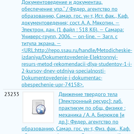
Документоведение и документац.
обеспечение упр." / Федер. агентство по
образованию, Самар. гос. ун-т, Ист. фак., Каф.
документоведения; сост. А. А. Мякотин. —
Электрон. дан. (1 файл : 518 Кб). — Самара:
Универс-групп, 2006. — on-line. — Загл. с
титула экрана. —
<URL:http://repo.ssau.ru/handle/Metodicheskie-
izdaniya/Dokumentovedenie-Elektronnyi-
resurs-metod-rekomendacii-dlya-studentov-1-i-
2-kursov-dnev-otdniya-specialnosti-
Dokumentovedenie-i-dokumentac-
obespechenie-upr-74158>.
23233
Движение твердого тела
[Электронный ресурс]: лаб.
практикум по общ. физике :
механика / А. А. Бирюков [и
др.]; Федер. агентство по
образованию, Самар. гос. ун-т, Физ. фак., Каф.