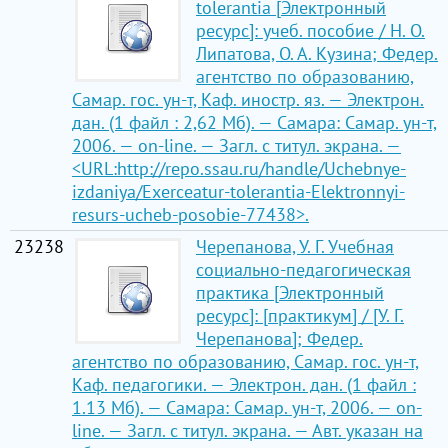
tolerantia [Электронный
ресурс]: учеб. пособие / Н. О.
Липатова, О. А. Кузина; Федер.
агентство по образованию,
Самар. гос. ун-т, Каф. иностр. яз. — Электрон.
дан. (1 файл : 2,62 Мб). — Самара: Самар. ун-т,
2006. — on-line. — Загл. с титул. экрана. —
<URL:http://repo.ssau.ru/handle/Uchebnye-
izdaniya/Exerceatur-tolerantia-Elektronnyi-
resurs-ucheb-posobie-77438>.
23238
Черепанова, У. Г. Учебная
социально-педагогическая
практика [Электронный
ресурс]: [практикум] / [У. Г.
Черепанова]; Федер.
агентство по образованию, Самар. гос. ун-т,
Каф. педагогики. — Электрон. дан. (1 файл :
1.13 Мб). — Самара: Самар. ун-т, 2006. — on-
line. — Загл. с титул. экрана. — Авт. указан на