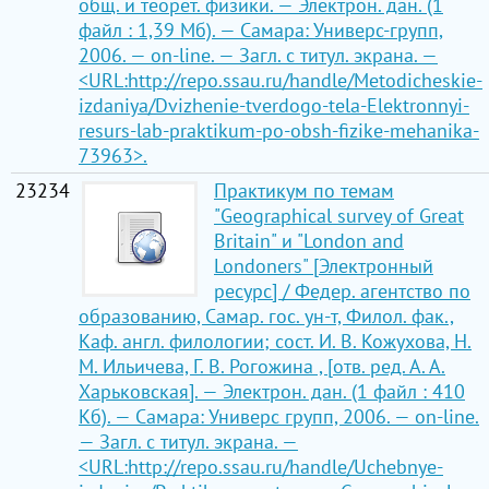
общ. и теорет. физики. — Электрон. дан. (1
файл : 1,39 Мб). — Самара: Универс-групп,
2006. — on-line. — Загл. с титул. экрана. —
<URL:http://repo.ssau.ru/handle/Metodicheskie-
izdaniya/Dvizhenie-tverdogo-tela-Elektronnyi-
resurs-lab-praktikum-po-obsh-fizike-mehanika-
73963>.
23234
Практикум по темам
"Geographical survey of Great
Britain" и "London and
Londoners" [Электронный
ресурс] / Федер. агентство по
образованию, Самар. гос. ун-т, Филол. фак.,
Каф. англ. филологии; сост. И. В. Кожухова, Н.
М. Ильичева, Г. В. Рогожина , [отв. ред. А. А.
Харьковская]. — Электрон. дан. (1 файл : 410
Кб). — Самара: Универс групп, 2006. — on-line.
— Загл. с титул. экрана. —
<URL:http://repo.ssau.ru/handle/Uchebnye-