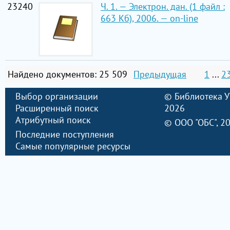
23240
Ч. 1. — Электрон. дан. (1 файл :
663 Кб), 2006. — on-line
Найдено документов: 25 509
Предыдущая
1
...
2
Выбор организации
©
Библиотека 
Расширенный поиск
2026
Атрибутный поиск
©
ООО "ОБС"
, 2
Последние поступления
Самые популярные ресурсы