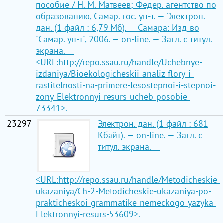
пособие / Н. М. Матвеев; Федер. агентство по
образованию, Самар. гос. ун-т. — Электрон.
дан. (1 файл : 6,79 Мб). — Самара: Изд-во
"Самар. ун-т", 2006. — on-line. — Загл. с титул.
экрана. —
<URL:http://repo.ssau.ru/handle/Uchebnye-
izdaniya/Bioekologicheskii-analiz-flory-i-
rastitelnosti-na-primere-lesostepnoi-i-stepnoi-
zony-Elektronnyi-resurs-ucheb-posobie-
73341>.
23297
Электрон. дан. (1 файл : 681
Кбайт). — on-line. — Загл. с
титул. экрана. —
<URL:http://repo.ssau.ru/handle/Metodicheskie-
ukazaniya/Ch-2-Metodicheskie-ukazaniya-po-
prakticheskoi-grammatike-nemeckogo-yazyka-
Elektronnyi-resurs-53609>.