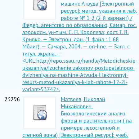
машине Атвуда [Электронный
ресурс]: метод. указания к лаб.
работе № 1-2 (2-й вариант) /
Федер. агентство по образованию, Самар. гос.
аэрокосм. ун-т им. С. П. Королева; сост. Т. В.
Кривко. — Электрон. дан. (1 файл : 1,68
Мбайт). — Самара, 2004. — on-line. — Загл. с
титул. экрана. —
<URL:http://repo.ssau.ru/handle/Metodicheskie-
ukazaniya/Izuchenie-zakonov-postupatelnogo-
dvizheniya-na-mashine-Atvuda-Elektronnyi-
resurs-metod-ukazaniya-k-lab-rabote-12-2i-
variant-53742>.
23296
Матвеев, Николай
Михайлович.
Биоэкологический анализ
флоры и растительности ( на
примере лесостепной и
степной зоны) [Электронный ресурс]: учеб.