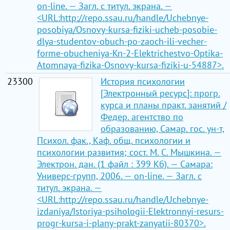
on-line. — Загл. с титул. экрана. —
<URL:http://repo.ssau.ru/handle/Uchebnye-
posobiya/Osnovy-kursa-fiziki-ucheb-posobie-
dlya-studentov-obuch-po-zaoch-ili-vecher-
forme-obucheniya-Kn-2-Elektrichestvo-Optika-
Atomnaya-fizika-Osnovy-kursa-fiziki-u-54887>.
23300
История психологии
[Электронный ресурс]: прогр.
курса и планы практ. занятий /
Федер. агентство по
образованию, Самар. гос. ун-т,
Психол. фак., Каф. общ. психологии и
психологии развития; сост. М. С. Мышкина. —
Электрон. дан. (1 файл : 399 Кб). — Самара:
Универс-групп, 2006. — on-line. — Загл. с
титул. экрана. —
<URL:http://repo.ssau.ru/handle/Uchebnye-
izdaniya/Istoriya-psihologii-Elektronnyi-resurs-
progr-kursa-i-plany-prakt-zanyatii-80370>.