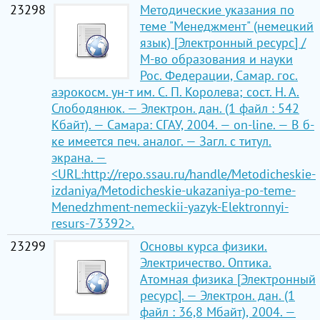
23298
Методические указания по
теме "Менеджмент" (немецкий
язык) [Электронный ресурс] /
М-во образования и науки
Рос. Федерации, Самар. гос.
аэрокосм. ун-т им. С. П. Королева; сост. Н. А.
Слободянюк. — Электрон. дан. (1 файл : 542
Кбайт). — Самара: СГАУ, 2004. — on-line. — В б-
ке имеется печ. аналог. — Загл. с титул.
экрана. —
<URL:http://repo.ssau.ru/handle/Metodicheskie-
izdaniya/Metodicheskie-ukazaniya-po-teme-
Menedzhment-nemeckii-yazyk-Elektronnyi-
resurs-73392>.
23299
Основы курса физики.
Электричество. Оптика.
Атомная физика [Электронный
ресурс]. — Электрон. дан. (1
файл : 36,8 Мбайт), 2004. —