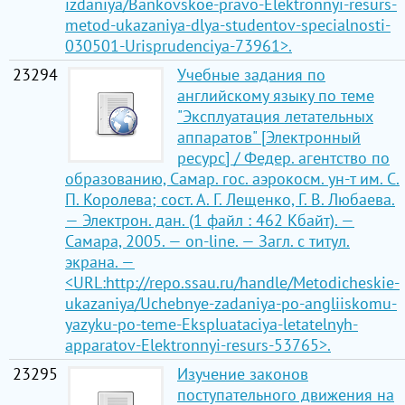
izdaniya/Bankovskoe-pravo-Elektronnyi-resurs-
metod-ukazaniya-dlya-studentov-specialnosti-
030501-Urisprudenciya-73961>.
23294
Учебные задания по
английскому языку по теме
"Эксплуатация летательных
аппаратов" [Электронный
ресурс] / Федер. агентство по
образованию, Самар. гос. аэрокосм. ун-т им. С.
П. Королева; сост. А. Г. Лещенко, Г. В. Любаева.
— Электрон. дан. (1 файл : 462 Кбайт). —
Самара, 2005. — on-line. — Загл. с титул.
экрана. —
<URL:http://repo.ssau.ru/handle/Metodicheskie-
ukazaniya/Uchebnye-zadaniya-po-angliiskomu-
yazyku-po-teme-Ekspluataciya-letatelnyh-
apparatov-Elektronnyi-resurs-53765>.
23295
Изучение законов
поступательного движения на