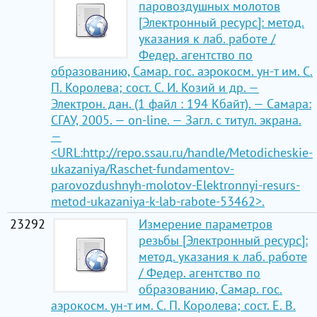
паровоздушных молотов
[Электронный ресурс]: метод.
указания к лаб. работе /
Федер. агентство по
образованию, Самар. гос. аэрокосм. ун-т им. С.
П. Королева; сост. С. И. Козий и др. —
Электрон. дан. (1 файл : 194 Кбайт). — Самара:
СГАУ, 2005. — on-line. — Загл. с титул. экрана.
—
<URL:http://repo.ssau.ru/handle/Metodicheskie-
ukazaniya/Raschet-fundamentov-
parovozdushnyh-molotov-Elektronnyi-resurs-
metod-ukazaniya-k-lab-rabote-53462>.
23292
Измерение параметров
резьбы [Электронный ресурс]:
метод. указания к лаб. работе
/ Федер. агентство по
образованию, Самар. гос.
аэрокосм. ун-т им. С. П. Королева; сост. Е. В.