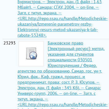
Бурмистров. — Электрон. дан. (1 файл : 1,63
Мбайт). — Самара: СГАУ, 2004. — on-line. —
Загл. с титул. экрана. —
<URL:http://repo.ssau.ru/handle/Metodicheskie-
ukazaniya/Izmerenie-parametrov-rezby-
Elektronnyi-resurs-metod-ukazaniya-k-lab-
rabote-53248>.
23293
Банковское право
[Электронный ресурс]: метод.
указания для студентов
специальности 030501
Юриспруденция / Федер.
агентство по образованию, Самар. гос. ун-т,
Юрид. фак., Каф. гражд. процесс. и
предпринимат. права; сост. Р. З. Юсупов. —
Электрон. дан. (1 файл : 345 Кб). — Самара:
Универс-групп, 2006. — on-line. — Загл. с
титул. экрана. —
<URL:http://repo.ssau.ru/handle/Metodicheskie-