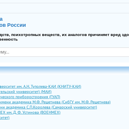
а
ов России
дств, психотропных веществ, их аналогов причиняет вред зд
венность
ерситет им. А.Н. Туполева-КАИ (КНИТУ-КАИ)
ельский университет) (МАИ)
ческого приборостроения (ГУАП)
мени академика М.Ф. Решетнева (СибГУ им. М.Ф. Решетнева)
ни академика С.П.Королева (Самарский университет)
ЕХ им. Д. Ф. Устинова (ВОЕНМЕХ)
итет)