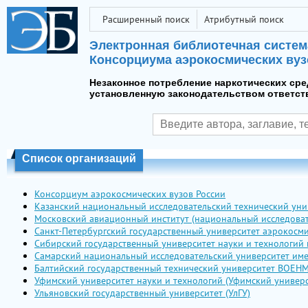
Расширенный поиск
Атрибутный поиск
Электронная библиотечная систем
Консорциума аэрокосмических вуз
Незаконное потребление наркотических сре
установленную законодательством ответст
Список организаций
Консорциум аэрокосмических вузов России
Казанский национальный исследовательский технический унив
Московский авиационный институт (национальный исследоват
Санкт-Петербургский государственный университет аэрокосми
Сибирский государственный университет науки и технологий и
Самарский национальный исследовательский университет име
Балтийский государственный технический университет ВОЕНМ
Уфимский университет науки и технологий (Уфимский универс
Ульяновский государственный университет (УлГУ)