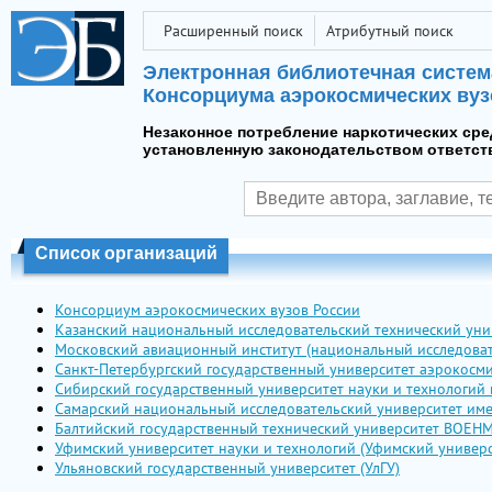
Расширенный поиск
Атрибутный поиск
Электронная библиотечная систем
Консорциума аэрокосмических вуз
Незаконное потребление наркотических сре
установленную законодательством ответст
Список организаций
Консорциум аэрокосмических вузов России
Казанский национальный исследовательский технический унив
Московский авиационный институт (национальный исследоват
Санкт-Петербургский государственный университет аэрокосми
Сибирский государственный университет науки и технологий и
Самарский национальный исследовательский университет име
Балтийский государственный технический университет ВОЕНМ
Уфимский университет науки и технологий (Уфимский универс
Ульяновский государственный университет (УлГУ)