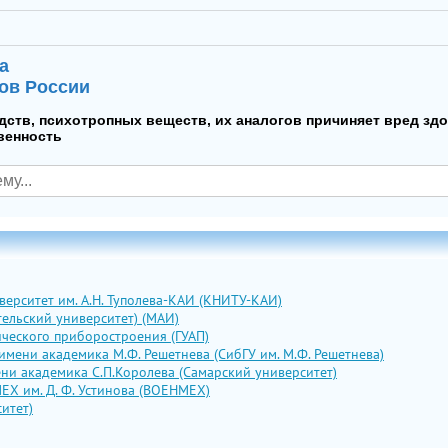
а
ов России
дств, психотропных веществ, их аналогов причиняет вред зд
венность
ерситет им. А.Н. Туполева-КАИ (КНИТУ-КАИ)
ельский университет) (МАИ)
ческого приборостроения (ГУАП)
мени академика М.Ф. Решетнева (СибГУ им. М.Ф. Решетнева)
ни академика С.П.Королева (Самарский университет)
ЕХ им. Д. Ф. Устинова (ВОЕНМЕХ)
итет)