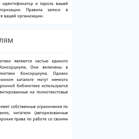
е идентификатор и пароль вашей
вторизации. Правила записи в
те вашей организации.
елям
отеки являются частью единого
Консорциума. Они включены в
лиотеки Консорциума. Однако
ронном каталоге могут немного
ктронной библиотеке используются
иентированные на полнотекстовые
меет собственные ограничения по
вило, читатели (авторизованные
ирокие права по работе со своими