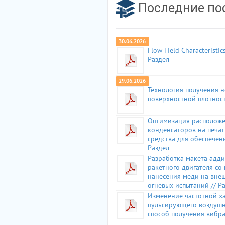
Последние по
30.06.2026
Flow Field Characteristic
Раздел
29.06.2026
Технология получения н
поверхностной плотност
Оптимизация располож
конденсаторов на печат
средства для обеспечен
Раздел
Разработка макета адд
ракетного двигателя со
нанесения меди на вне
огневых испытаний // Р
Изменение частотной х
пульсирующего воздушн
способ получения вибра