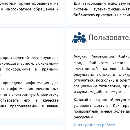
блиотеки, ориентированный на
Для авторизации используйт
 и многократное обращение к
системы аутентификации/а
библиотеку приведены на сай
Пользоват
Ресурсы Электронной библи
я произведений регулируются в
фонда библиотек членов 
аконодательством, локальными
электронный каталог биб
ов Консорциума и прямыми
результаты поиска в элект
и.
отличаться, поскольку в эле
а приведена информация для
специальные технологии, ор
ема и оформления электронных
и мультимедийные ресурсы.
ения в электронную библиотеку
Каждый электронный ресурс и
пользовать его в качестве
условиям доступа. Как пра
ине, преподаваемой в вашем
пользователи) имеют более ш
ресурсами.
Инструкция по работе
.