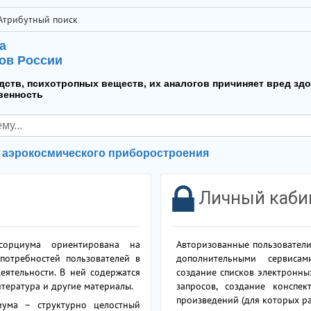
Атрибутный поиск
а
ов России
дств, психотропных веществ, их аналогов причиняет вред зд
венность
т аэрокосмического приборостроения
Личный каби
сорциума ориентирована на
Авторизованные пользователи
отребностей пользователей в
дополнительными сервиса
еятельности. В ней содержатся
создание списков электронны
итература и другие материалы.
запросов, создание конспе
произведений (для которых р
ума – структурно целостный