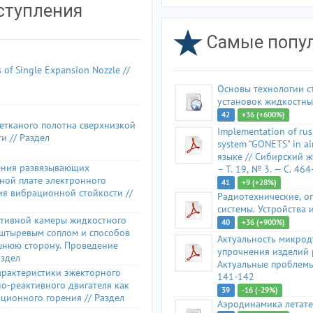
ступления
Самые попу
s of Single Expansion Nozzle //
Основы технологии с
установок жидкостны
42
+36 (+600%)
етканого полотна сверхнизкой
Implementation of rus
и // Раздел
system "GONETS" in ai
языке // Сибирский ж
ения развязывающих
– Т.
19,
№ 3.
— C.
464
ной плате электронного
41
+9 (+28%)
ия вибрационной стойкости //
Радиотехнические,
оп
системы.
Устройства 
итивной камеры жидкостного
40
+36 (+900%)
 штыревым соплом и способов
Актуальность микрод
шнюю сторону.
Проведение
упрочнения изделий 
аздел
Актуальные проблемы
арактеристики эжекторного
141-142
о-реактивного двигателя как
39
-16 (-29%)
ционного горения // Раздел
Аэродинамика летате