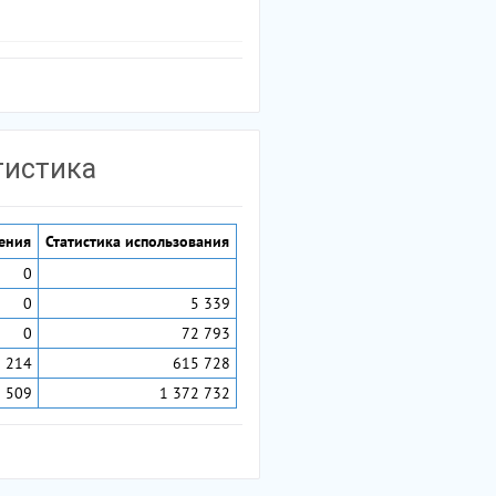
тистика
ения
Статистика использования
0
0
5 339
0
72 793
214
615 728
 509
1 372 732