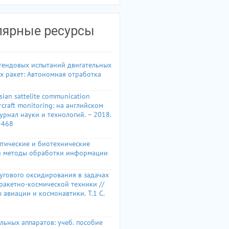
лярные ресурсы
тендовых испытаний двигательных
х ракет: Автономная отработка
sian sattelite communication
rcraft monitoring: на английском
урнал науки и технологий.
– 2018.
-468
тические и биотехнические
и методы обработки информации
угового оксидирования в задачах
ракетно-космической техники //
 авиации и космонавтики.
Т.
1 C.
льных аппаратов: учеб.
пособие