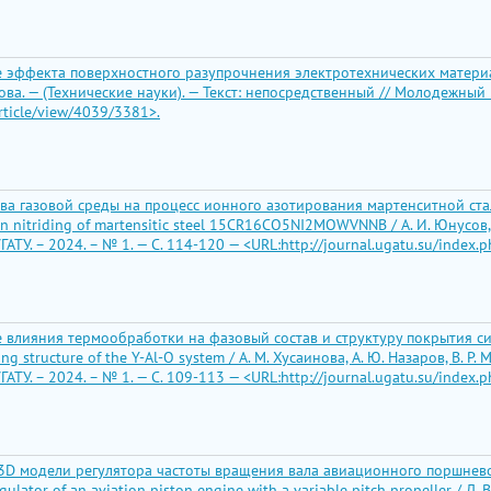
эффекта поверхностного разупрочнения электротехнических материалов 
Петрова. — (Технические науки). — Текст: непосредственный // Молодежный
rticle/view/4039/3381>.
ава газовой среды на процесс ионного азотирования мартенситной ст
n nitriding of martensitic steel 15CR16CO5NI2MOWVNNB / А. И. Юнусов, Р.
У. – 2024. – № 1. — С. 114-120 — <URL:http://journal.ugatu.su/index.
влияния термообработки на фазовый состав и структуру покрытия систем
g structure of the Y-Al-O system / А. М. Хусаинова, А. Ю. Назаров, В. Р.
У. – 2024. – № 1. — С. 109-113 — <URL:http://journal.ugatu.su/index.
 3D модели регулятора частоты вращения вала авиационного поршнево
ulator of an aviation piston engine with a variable pitch propeller / Д. 