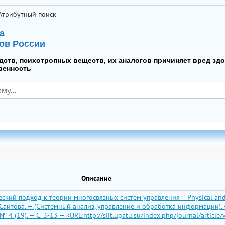
Атрибутный поиск
а
ов России
дств, психотропных веществ, их аналогов причиняет вред зд
венность
Описание
ский подход к теории многосвязных систем управления = Physical and m
Г. А. Саитова. — (Системный анализ, управление и обработка информации
4 (19). — С. 3-13 — <URL:http://siit.ugatu.su/index.php/journal/article