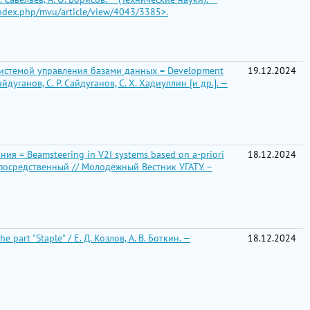
index.php/mvu/article/view/4043/3385>.
истемой управления базами данных = Development
19.12.2024
дуганов, С. Р. Сайдуганов, С. Х. Хадиуллин [и др.]. —
 = Beamsteering in V2I systems based on a-priori
18.12.2024
т: непосредственный // Молодежный Вестник УГАТУ. –
rt "Staple" / Е. Д. Козлов, А. В. Боткин. —
18.12.2024