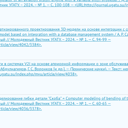
ик УГАТУ. – 2024. – № 1. — С. 100-108 — <URL:http://journal.ugatu.su/
атизированного проектирования 3D-модели на основе интеграции с с
odel based on integration with a database management system / А. Р. Сай
ный // Молодежный Вестник УГАТУ. – 2024. – № 1. — С. 94-99 —
rticle/view/4042/3384>.
 в системах V2I на основе априорной информации о зоне обслуживания
 И. Абдулнагимов, Г. С. Воронков [и др.]. — (Технические науки). — Текс
.ugatu.su/index.php/mvu/article/view/4038>.
ирование гибки детали "Скоба" = Computer modeling of bending of the pa
ный // Молодежный Вестник УГАТУ. – 2024. – № 1. — С. 60-65 —
rticle/view/4036/3378>.