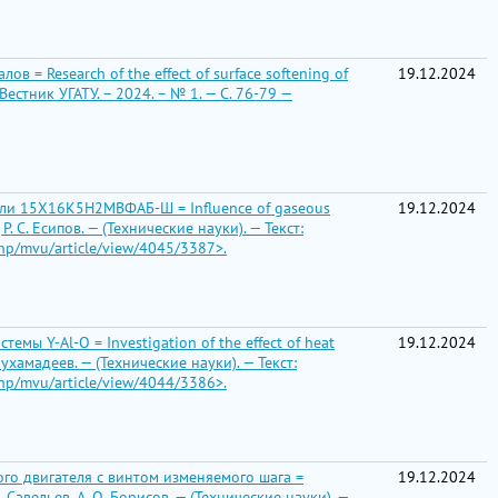
= Research of the effect of surface softening of
19.12.2024
 Вестник УГАТУ. – 2024. – № 1. — С. 76-79 —
али 15Х16К5Н2МВФАБ-Ш = Influence of gaseous
19.12.2024
 С. Есипов. — (Технические науки). — Текст:
php/mvu/article/view/4045/3387>.
ы Y-Al-O = Investigation of the effect of heat
19.12.2024
 Мухамадеев. — (Технические науки). — Текст:
php/mvu/article/view/4044/3386>.
го двигателя с винтом изменяемого шага =
19.12.2024
В. Савельев, А. О. Борисов. — (Технические науки). —