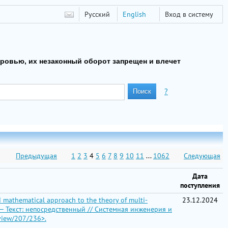
Русский
English
Вход в систему
оровью, их незаконный оборот запрещен и влечет
?
Предыдущая
1
2
3
4
5
6
7
8
9
10
11
...
1062
Следующая
Дата
поступления
athematical approach to the theory of multi-
23.12.2024
). — Текст: непосредственный // Системная инженерия и
/view/207/236>.