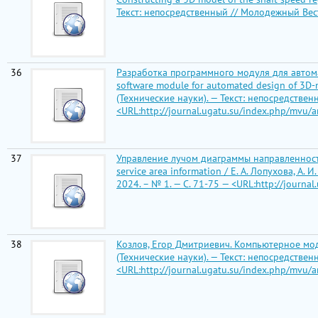
Текст: непосредственный // Молодежный Вестн
36
Разработка программного модуля для автом
software module for automated design of 3D-m
(Технические науки). — Текст: непосредствен
<URL:http://journal.ugatu.su/index.php/mvu/a
37
Управление лучом диаграммы направленности
service area information / Е. А. Лопухова, А.
2024. – № 1. — С. 71-75 — <URL:http://journal
38
Козлов, Егор Дмитриевич. Компьютерное модел
(Технические науки). — Текст: непосредствен
<URL:http://journal.ugatu.su/index.php/mvu/a