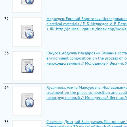
32
Медведев, Евгений Борисович. Исследование 
electrical materials / Е. Б. Медведев, А. В. 
<URL:http://journal.ugatu.su/index.php/mvu/a
33
Юнусов, Абдулла Ильдарович. Влияние сост
environment composition on the process of io
непосредственный // Молодежный Вестник УГАТ
34
Хусаинова, Алина Мансуровна. Исследование 
treatment on the phase composition and coatin
непосредственный // Молодежный Вестник УГАТ
35
Савельев, Дмитрий Валерьевич. Построение
Constructing a 3D model of the shaft speed reg